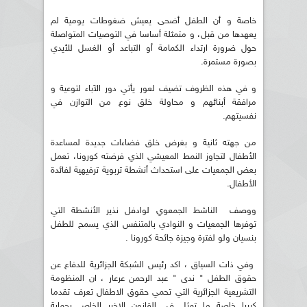
خاصة و أن الطفل أضحى يعيش ضغوطات يومية لم
يعهدها من قبل، و متمثلة أساسا في التوصيات المتواصلة
حول ضرورة ارتداء الكمامة أو التباعد أو الغسل للأيدي
بصورة مستمرة.
و في هذه الظروف تضيف لعور يأتي دور الآباء لتوعية و
مرافقة أبنائهم و محاولة خلق نوع من التوازن في
نفسيتهم.
من جهته ثانية و بغرض خلق فضاءات جديدة لمساعدة
الأطفال لتجاوز النمط المعيشي الذي فرضته كورونا، تعمل
بعض الجمعيات على استحداث أنشطة تربوية ترفيهية لفائدة
الأطفال.
ووصف الناشط الجمعوي لوادفل نذير الأنشطة التي
توفرها الجمعيات و النوادي بالمتنفس الذي يسمح للطفل
بنسيان ولو لفترة وجيزة جائحة كورونا .
وفي ذات السياق ، اكد رئيس الشبكة الجزائرية للدفاع عن
حقوق الطفل " ندى " عبد الرحمن عرعار ، ان المنظومة
التشريعية الجزائرية التي تحمي حقوق الاطفال تعرف تقدما
كبيرا خاصة ما تمثل في القانون الاخير الخاص بحماية