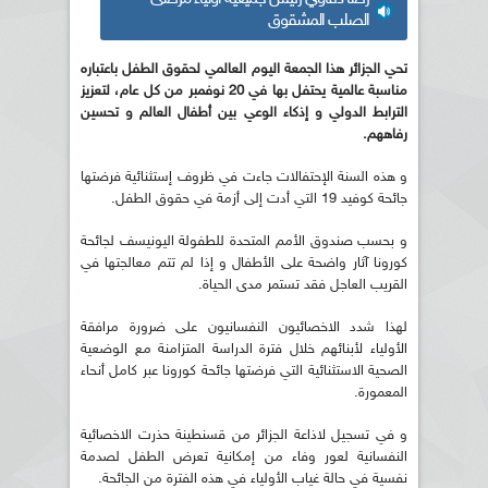
الصلب المشقوق
تحي الجزائر هذا الجمعة اليوم العالمي لحقوق الطفل باعتباره
مناسبة عالمية يحتفل بها في 20 نوفمبر من كل عام، لتعزيز
الترابط الدولي و إذكاء الوعي بين أطفال العالم و تحسين
رفاههم.
و هذه السنة الإحتفالات جاءت في ظروف إستثنائية فرضتها
جائحة كوفيد 19 التي أدت إلى أزمة في حقوق الطفل.
و بحسب صندوق الأمم المتحدة للطفولة اليونيسف لجائحة
كورونا آثار واضحة على الأطفال و إذا لم تتم معالجتها في
القريب العاجل فقد تستمر مدى الحياة.
لهذا شدد الاخصائيون النفسانيون على ضرورة مرافقة
الأولياء لأبنائهم خلال فترة الدراسة المتزامنة مع الوضعية
الصحية الاستثنائية التي فرضتها جائحة كورونا عبر كامل أنحاء
المعمورة.
و في تسجيل لاذاعة الجزائر من قسنطينة حذرت الاخصائية
النفسانية لعور وفاء من إمكانية تعرض الطفل لصدمة
نفسية في حالة غياب الأولياء في هذه الفترة من الجائحة.