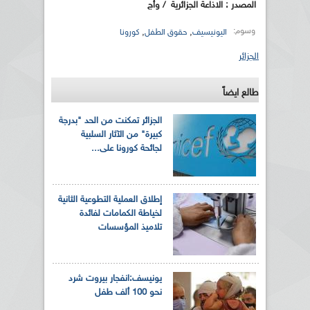
المصدر : الاذاعة الجزائرية
/ وأج
وسوم:
,
,
اليونيسيف
حقوق الطفل
كورونا
الجزائر
طالع ايضاً
الجزائر تمكنت من الحد "بدرجة
كبيرة" من الآثار السلبية
لجائحة كورونا على...
إطلاق العملية التطوعية الثانية
لخياطة الكمامات لفائدة
تلاميذ المؤسسات
يونيسف:انفجار بيروت شرد
نحو 100 ألف طفل