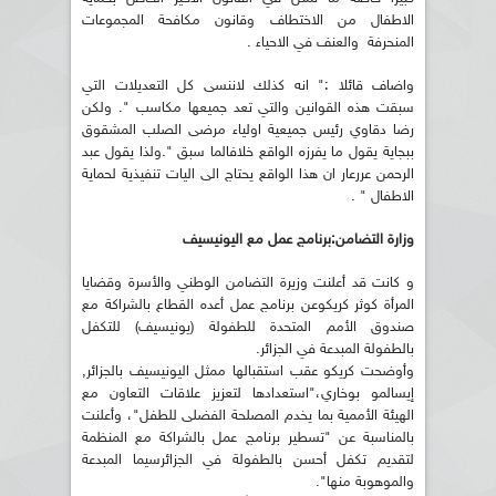
الاطفال من الاختطاف وقانون مكافحة المجموعات
المنحرفة والعنف في الاحياء .
واضاف قائلا :" انه كذلك لاننسى كل التعديلات التي
سبقت هذه القوانين والتي تعد جميعها مكاسب ". ولكن
رضا دقاوي رئيس جميعية اولياء مرضى الصلب المشقوق
ببجاية يقول ما يفرزه الواقع خلافالما سبق ".ولذا يقول عبد
الرحمن عررعار ان هذا الواقع يحتاج الى اليات تنفيذية لحماية
الاطفال " .
وزارة التضامن:برنامج عمل مع اليونيسيف
و كانت قد أعلنت وزيرة التضامن الوطني والأسرة وقضايا
المرأة كوثر كريكوعن برنامج عمل أعده القطاع بالشراكة مع
صندوق الأمم المتحدة للطفولة (يونيسيف) للتكفل
بالطفولة المبدعة في الجزائر.
وأوضحت كريكو عقب استقبالها ممثل اليونيسيف بالجزائر,
إيسالمو بوخاري،"استعدادها لتعزيز علاقات التعاون مع
الهيئة الأممية بما يخدم المصلحة الفضلى للطفل"، وأعلنت
بالمناسبة عن "تسطير برنامج عمل بالشراكة مع المنظمة
لتقديم تكفل أحسن بالطفولة في الجزائرسيما المبدعة
والموهوبة منها".