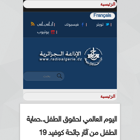
Français
آر أس أس
تويتر
فيسبوك
يوتيوب
‏بحث ‏
استمارة البحث
اليوم العالمي لحقوق الطفل..حماية
الطفل من آثار جائحة كوفيد 19