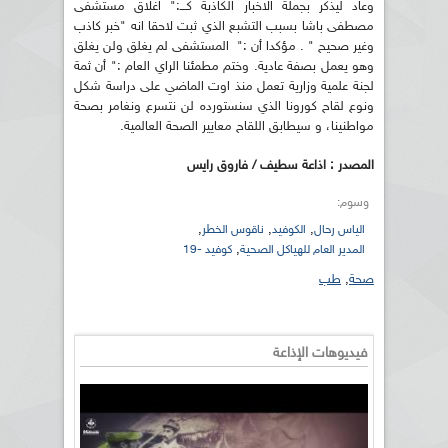
وعاد ليذكر بجملة الاخبار الكاذبة كـــ:" اغلاق مستشفى
مصطفى باشا بسبب التشبع الذي ثبت لاحقا انه "خبر كاذب
وغير صحيح " . مؤكدا أن :" المستشفى لم يغلق ولن يغلق
وهو يعمل بصفة عادية. وختم مطمئنا الراي العام :" أن ثمة
لجنة علمية وزارية تعمل منذ اوت الماضي على دراسة شكل
ونوع لقاح كورونا الذي سنستورده لن نتسرع ونغامر بصحة
مواطنينا، و سيطابق اللقاح معايير الصحة العالمية.
المصدر : اذاعة سطيف / فاروق رايس
وسوم:
,
,
,
الياس رحال
الكوفيد
ناقوس الخطر
,
المدير العام للهياكل الصحية
كوفيد -19
صحة
,
طب
فيديوهات الإذاعة