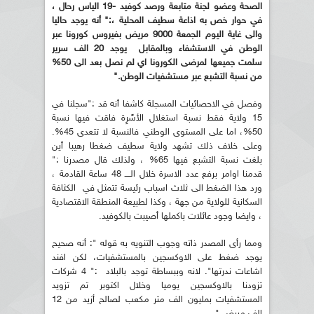
الصحة وعضو لجنة متابعة ورصد كوفيد -19 الياس رحال ،
في حوار خص به اذاعة سطيف المحلية ،:"
أنه يوجد حاليا
والى غاية اليوم الجمعة 9000 مريض بفيروس كورونا عبر
الوطن في الاستشفاء وبالمقابل
يوجد 20 الف سرير
سلمت جميعها لمرضى الكورونا اي لم نصل بعد الى 50%
من نسبة التشبع عبر مستشفيات الوطن
.
"
وفصل في الاحصائيات المسجلة كاشفا أنه قد :"سجلنا في
15 ولاية فقط نسبة استغلال الأسًرِة فاقت فيها نسبة
50%، اما على المستوى الوطني فالنسبة لا تتعدى 45%.
وعلى خلاف ذلك تشهد ولاية سطيف ضغطا رهيبا أين
بلغت نسبة التشبع فيها 65% ، ولذلك قال مصدرنا :"
قدمنا اوامر برفع عدد الاسرة خلال الــــ 48 ساعة القادمة ،
ورد هذا الضغط الى ثلاث اسباب رئيسة تتمثل في الكثافة
السكانية للولاية من جهة ، وكذا لطبيعة المنطقة الاقتصادية
، وايضا وجود عائلات باكملها أصيبت بالكوفيد.
ومما رأى المصدر ذاته وجوب التنويه به قوله ": أنه صحيح
يوجد ضغط على الاوكسجين بالمستشفيات، لكن افند
اشاعات ندرتها". لانه وببساطة توجد بالبلاد :" 4 شركات
تزودنا بالاوكسجين يوميا وخلال اكتوبر تم تزويد
المستشفيات بمليون الف متر مكعب لصالح أزيد من 12
الف مريض."