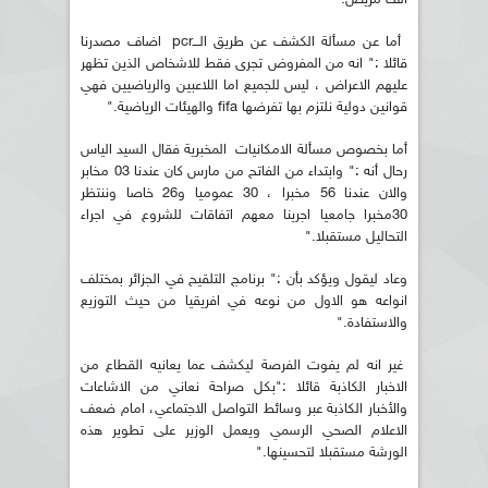
أما عن مسألة الكشف عن طريق الـــpcr اضاف مصدرنا
قائلا :" انه من المفروض تجرى فقط للاشخاص الذين تظهر
عليهم الاعراض ، ليس للجميع اما اللاعبين والرياضيين فهي
قوانين دولية نلتزم بها تفرضها fifa والهيئات الرياضية."
أما بخصوص مسألة الامكانيات المخبرية فقال السيد الياس
رحال أنه :" وابتداء من الفاتح من مارس كان عندنا 03 مخابر
والان عندنا 56 مخبرا ، 30 عموميا و26 خاصا وننتظر
30مخبرا جامعيا اجرينا معهم اتفاقات للشروع في اجراء
التحاليل مستقبلا."
وعاد ليقول ويؤكد بأن :" برنامج التلقيح في الجزائر بمختلف
انواعه هو الاول من نوعه في افريقيا من حيث التوزيع
والاستفادة."
غير انه لم يفوت الفرصة ليكشف عما يعانيه القطاع من
الاخبار الكاذبة قائلا :"بكل صراحة نعاني من الاشاعات
والأخبار الكاذبة عبر وسائط التواصل الاجتماعي، امام ضعف
الاعلام الصحي الرسمي ويعمل الوزير على تطوير هذه
الورشة مستقبلا لتحسينها."