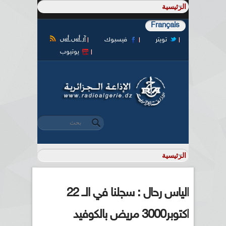
Français
آر أس أس
تويتر
فيسبوك
يوتيوب
‏بحث ‏
استمارة البحث
الياس رحال : سجلنا في الــ 22
اكتوبر3000 مريض بالكوفيد