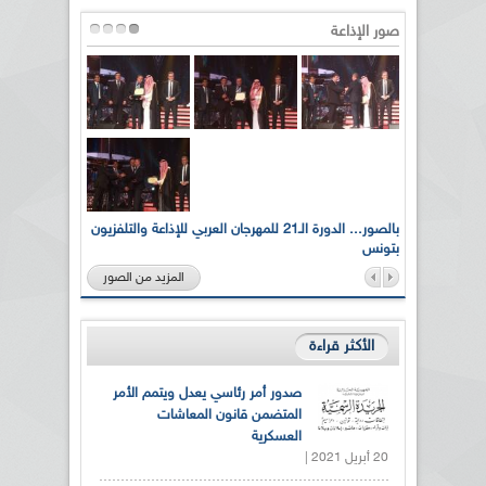
صور الإذاعة
لى أرواح
بالصور... الدورة الـ21 للمهرجان العربي للإذاعة والتلفزيون
بتونس
المزيد من الصور
الأكثر قراءة
صدور أمر رئاسي يعدل ويتمم الأمر
المتضمن قانون المعاشات
العسكرية
20 أبريل 2021 |