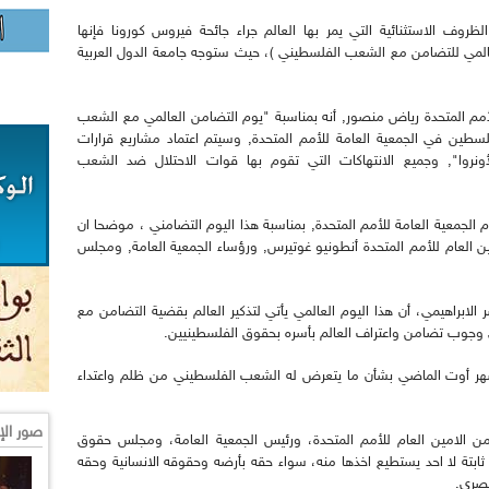
لظروف الاستثنائية التي يمر بها العالم جراء جائحة فيروس كورونا فإنها
العالمي للتضامن مع الشعب الفلسطيني )، حيث ستوجه جامعة الدول العربية
 المتحدة رياض منصور, أنه بمناسبة "يوم التضامن العالمي مع الشعب
سطين في الجمعية العامة للأمم المتحدة, وسيتم اعتماد مشاريع قرارات
أونروا", وجميع الانتهاكات التي تقوم بها قوات الاحتلال ضد الشعب
م الجمعية العامة للأمم المتحدة, بمناسبة هذا اليوم التضامني ، موضحا ان
ين العام للأمم المتحدة أنطونيو غوتيرس, ورؤساء الجمعية العامة, ومجلس
لابراهيمي، أن هذا اليوم العالمي يأتي لتذكير العالم بقضية التضامن مع
جوب تضامن واعتراف العالم بأسره بحقوق الفلسطينيين.
ي شهر أوت الماضي بشأن ما يتعرض له الشعب الفلسطيني من ظلم واعتداء
صور الإ
من الامين العام للأمم المتحدة، ورئيس الجمعية العامة، ومجلس حقوق
بتة لا احد يستطيع اخذها منه، سواء حقه بأرضه وحقوقه الانسانية وحقه
نصري.