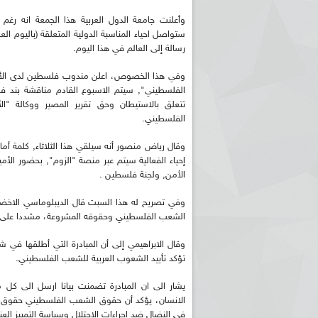
وأعلنت جامعة الدول العربية هذا الجمعة انه رغم ا
ستواصل احياء المناسبة الدولية المتعلقة (باليوم 
رسالة إلى العالم في هذا اليوم.
وفي هذا الخصوص، اعلن مندوب فلسطين لدى الأمم
الفلسطيني", سيتم الاسبوع القادم مناقشة بند فل
تتعلق بالاستيطان وحق تقرير المصير ووكالة "ال
الفلسطيني.
وقال رياض منصور أنه سيلقي هذا الثلاثاء, كلمة أما
إحياء الفعالية سيتم عبر منصة "الزوم", بحضور الأم
الأمن, ولجنة فلسطين .
وفي تصريح له هذا السبت قال الديبلوماسي الاخضر ا
الشعب الفلسطيني وحقوقه المشروعة، مشددا على و
وقال الابراهيمي إلى أن المبادرة التي أطلقها ف
تؤكد تأييد الشعوب العربية للشعب الفلسطيني.
يشار الى ان المبادرة تضمنت بيانا ارسل الى كل 
الانسان، يؤكد أن حقوق الشعب الفلسطيني حقوق ثا
في النضال ضد اجراءات الاحتلال وسياسة التمييز الع