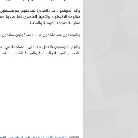
وأكد الموقعون على المبادرة تضامنهم مع فلسطين
مقاومة الاضطهاد والتمييز العنصري كما جددوا دع
ممارسة حقوقه القومية والمدنية.
والموقعون هم مثقفون عرب ومسؤولون سابقون ونشط
والتزم الموقعون بالعمل معا على المساهمة في تعزي
بالحقوق القومية والجماعية والفردية للشعب الفلسط
ريم الإذاعة الجزائرية للرياضيين البارالمبيين المتوجين
بالصور... اللقاء الوطني لمديري الإذ
اليات في طوكيو
حول مرافقة وتغطية الإنتخابات المحلية لـ27 نوفمب
وسوم:
,
,
,
فلسطين الأمم المتحدة
غزة
الابراهيمي
اليوم