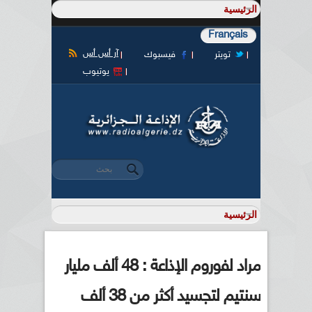
Français
آر أس أس
تويتر
فيسبوك
يوتيوب
‏بحث ‏
استمارة البحث
مراد لفوروم الإذاعة : 48 ألف مليار
سنتيم لتجسيد أكثر من 38 ألف