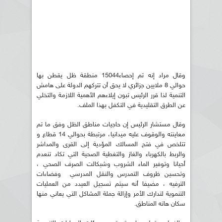
وقال مراد إنه تم إحصاء15044 منطقة ظل يقطن بها
حوالي 8 ملايين جزائري لا يحق أن تتركهم الدولة على هامش
التنمية لذا قرر الرئيس تبون إيلاءهم الأهمية اللازمة والتخلي
عن الطرق التقليدية في التكفل بهذا الملف.
وقال مستشار الرئيس إن حاجيات مناطق الظل وفق ما تم
معاينته والوقوف عليه ميدانيا، مرتبطة بحوالي 14 قطاع و
تتلخص في فتح المسالك المؤدية إلى القرى والمداشر
والربط بالكهرباء والغاز والتغطية الصحية التي تكاد تنعدم
أحيانا وتوفير الماء الشروب وشبكالت الصرف الصحي ،
وتحسين ظروف التمدرس والنقل المدرسي وفضاءات
الترفيه ، مضيفا أنه سيتم تسجيل العيدد من العمليات
التنموية لتدارك الأمر وإزالة جملة المشاكل التي يعاني منها
سكان هاته المناطق.