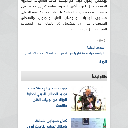
وبالفعل -يقول مراد- تم تجسيد مئات العمليات التنموية
الخفيفة خلال الأربع أشهر الأخيرة، ساهمت إلى حد ما في
تخفيف معاناة هؤلاء الساكنة باعتمادات مالية بسيطة على
مستوى الولايات والهضاب العليا والجنوب والمناطق
الحدودية، على أن يستكمل 50 بالمائة من العمليات
المبرمجة قبل نهاية السنة.
وسوم:
,
فوروم الإذاعة
إبراهيم مراد مستشار رئيس الجمهورية المكلف بمناطق الظل
الجزائر
طالع ايضاً
بوزيد بومدين للإذاعة: يجب
تجديد الخطاب الديني لحماية
الجزائر من لوبيات الفتن
والتفرقة
كمال صنهاجي للإذاعة:
بإمكاننا تصنيع لقاحات أخرى