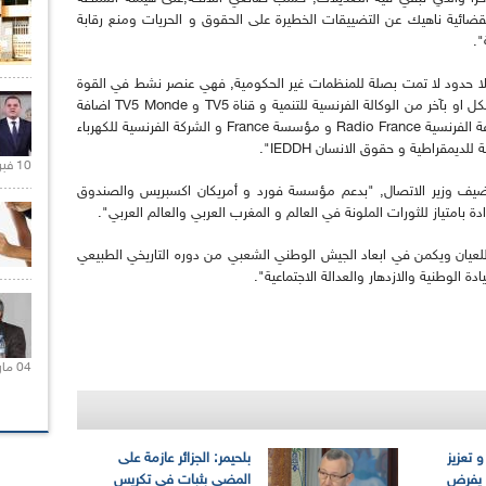
قضائية ناهيك عن التضييقات الخطيرة على الحقوق و الحريات ومنع رقابة
".
بلا حدود لا تمت بصلة للمنظمات غير الحكومية, فهي عنصر نشط في القوة
الناعمة الفرنسية عبر العالم, كما تستفيد من دعم بشكل او بآخر من الوكالة الفرنسية للتنمية و قناة TV5 و TV5 Monde اضافة
الى القنوات السمعية البصرية الخارجية لفرنسا والاذاعة الفرنسية Radio France و مؤسسة France و الشركة الفرنسية للكهرباء
10 فبراير 2021 |
 يضيف وزير الاتصال, "بدعم مؤسسة فورد و أمريكان اكسبريس والصندوق
 بامتياز للثورات الملونة في العالم و المغرب العربي والعالم العربي".
 للعيان ويكمن في ابعاد الجيش الوطني الشعبي من دوره التاريخي الطبيعي
ة الوطنية والازدهار والعدالة الاجتماعية".
04 مارس 2020 |
و تعزيز
بلحيمر: الجزائر عازمة على
د يفرض
المضي بثبات في تكريس