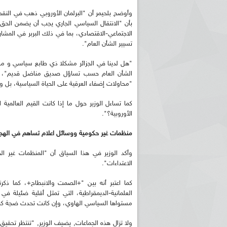
بأن "الانتقال السياسي الجاري يجب أن يضمن الحق
الاجتماعي-الاقتصادي، بما في ذلك البربر في الم
تسيير الشأن العام".
"هل لدينا في الجزائر مشكلا ذي طابع سياسي و مواط
الشأن العام حسب تساؤل صديق مناضل قديم"، يض
"محاولات إضفاء العرقية على الحياة السياسية، بل و 
كما تساءل الوزير حول ما إذا كانت القيم العالمية 
الأوروبية؟".
منظمات غير حكومية ووسائل اعلام تساهم في الهجم
وأكد الوزير في هذا السياق أن "المنظمات غير ال
الاعتداءات".
كما اعتبر أنه بين "+الصمت والانبطاح+، كما ذ
العلمانية-الديمقراطية، التي تمثل أقلية ضئيلة في
مستواها السياسي الهاوي، وإن كانت تحدث ضجة كبيرة
ولا تزال هذه الجماعات, يضيف الوزير, "تنتظر تحقيق 