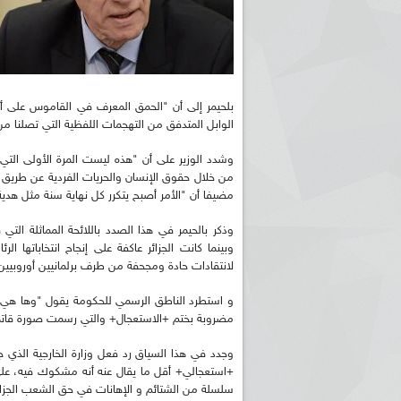
بلحيمر إلى أن "الحمق المعرف في القاموس على 
الوابل المتدفق من التهجمات اللفظية التي تصلنا من
وشدد الوزير على أن "هذه ليست المرة الأولى التي 
من خلال حقوق الإنسان والحريات الفردية عن طريق
مضيفا أن "الأمر أصبح يتكرر كل نهاية سنة مثل هدي
وبينما كانت الجزائر عاكفة على إنجاح انتخاباتها 
لانتقادات حادة ومجحفة من طرف برلمانيين أوروبيين
مضروبة بختم +الاستعجال+ والتي رسمت صورة قاتمة
وجدد في هذا السياق رد فعل وزارة الخارجية الذي ج
+استعجالي+ أقل ما يقال عنه أنه مشكوك فيه، على
سلسلة من الشتائم و الإهانات في حق الشعب الجزائر