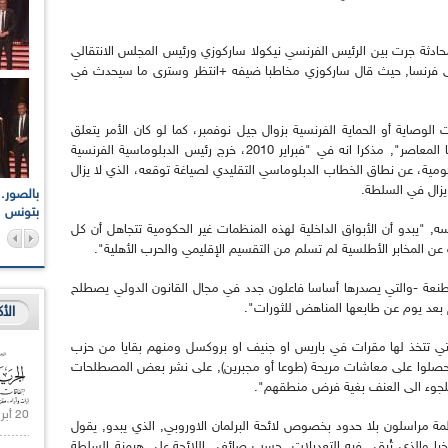
ادثة جرت بين الرئيس الفرنسي نيكولا ساركوزي ورئيس المجلس الانتقالي
زيارة هذا الأخير إلى فرنسا, حيث قال ساركوزي مخاطبا ضيفه +انتظر وسترى ما سيحدث في
ت الوصاية أو الحماية الفرنسية بزوال جيل نوفمبر، كما لو كان الأمر يتعلق
بمجرد صفحة قصيرة (سيتم طيها بسرعة) في تاريخنا المعاصر", مذكرا انه في "فبراير 2010، خرج رئيس الدبلوماسية الفرنسية
ومية، عن نطاق الخطاب الدبلوماسي التقليدي لصياغة توقعه، الذي لا يزال
 يزال في السلطة.
اعات الوطنية والجهوية
الإذاعة الجزائرية تقف دقيقة صمت ترحما على أرواح شهداء
ر 2021
17 أكتوبر 1961
بتونس
, "يبدو أن الأبواق الداخلية لهذه المنظمات غير الحكومية تتجاهل أن كل
 عن المخابر الأطلسية لم تسلم من التقسيم الإقليمي والحرب الأهلية".
عة -والتي يصدرها أساسا فاعلون جدد في مجال القانون الدولي يصطلح
بعد يوم عن طابعها المناهض للثورات".
الأ
ي تتخذ لها مقرات في باريس او جنيف او بروكسل ومنهم بقايا من حزب
 ان حصلوا على معاشات مريحة (طوعا أو مجبرين), على نشر بعض المصطلحات
اللجوء الى العنف بغية فرض منطقهم".
20 أبريل 2021 |
مة مراسلون بلا حدود بخصوص لائحة البرلمان الاوروبي, الذي يبدو, يقول
ؤخرا والذي تُبقي فيه التعديلات, حسب صائغي اللائحة,على هيمنة السلطة