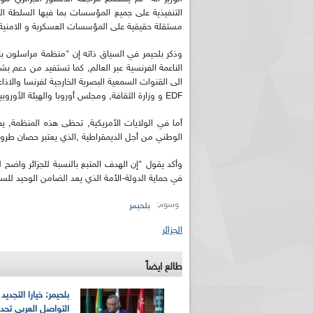
التنفيذية على جميع المؤسسات بما فيها السلطة ال
مستقلة حقيقية على المؤسسات العسكرية و الامنية
وذكر بلحيمر في السياق ذاته إن "منظمة مراسلون 
EDF و وزارة الثقافة, ومجلس أوروبا والهيئة الأوروبية للديمقراطية و حقوق الانسان IEDDH".
أما في الولايات الأمريكية, تحظى هذه المنظمة,
الوطني من أجل الديمقراطية ,الذي يعتبر حصان طروادة
وأكد يقول "إن الهدف المتبع بالنسبة للجزائر واضح
في حماية الدولة-الأمة الذي يعد الضامن الوحيد للسياد
وسوم:
بلحيمر
الجزائر
طالع ايضاً
بلحيمر: خيارا التجديد 
التواصل العربي تح