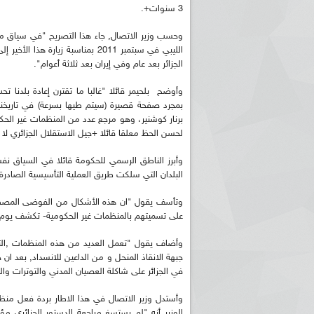
3 سنوات+.
وحسب وزير الاتصال, جاء هذا التصريح "في سياق مح
الليبي في سبتمبر 2011 بمناسبة 
الجزائر بعد عام وفي إيران بعد ثلاثة أعوام".
وأوضح بلحيمر قائلا "غالبا ما تقترن إعادة بلدنا تح
برنار كوشنير، وهو مرجع عدد من المنظمات غير الحك
لحسن الحظ معلقا قائلا +جيل الاستقلال الجزائري لا
ريم الإذاعة الجزائرية للرياضيين البارالمبيين المتوجين
بالصور... اللقاء الوطني لمديري الإذ
اليات في طوكيو
حول مرافقة وتغطية الإنتخابات المحلية لـ27 نوفمب
وأبرز الناطق الرسمي للحكومة قائلا في السياق نفسه
البلدان التي سلكت طريق العملية التأسيسية الصادرة
وتأسف يقول "ان هذه الأشكال من الفوضى المصطن
على تسميتهم بالمنظمات غير الحكومية- تكشف يوم 
وأضاف يقول "تعمل العديد من هذه المنظمات ,الت
جبهة الانقاذ المنحل و من الداعين للانسداد, بعد
في الجزائر على شاكلة العصيان المدني والتوترات و
وأستدل وزير الاتصال في هذا الاطار بردة فعل منظ
الوزير أنه "لم يستسغ مراجعة الدستور الجزائري م