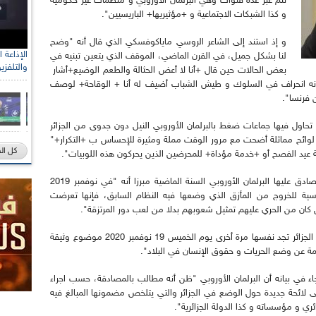
تتم عبر عدة قنوات وهي البرلمان الأوروبي و منظمات غير حكومية
و كذا الشبكات الاجتماعية و +مؤثيريها+ الباريسيين".
و إذ استند إلى الشاعر الروسي ماياكوفسكي الذي قال أنه "وضح
لنا بشكل جميل، في القرن الماضي، الموقف الذي يتعين تبنيه في
والتلفزي
بعض الحالات حين قال +أنا لا أعض الحثالة والطعم الوضيع+أشار
أنه انحراف في السلوك و طيش الشباب أضيف له أنا + الوقاحة+ لوصف
 فرنسا".
تحاول فيها جماعات ضغط بالبرلمان الأوروبي النيل دون جدوى من الجزائر
 لوائح مماثلة أضحت مع مرور الوقت مملة ومثيرة للإحساس ب +التكرار+"
كل ال
ة عيد الفصح أو +خدمة مؤداة+ للمحرضين الذين يحركون هذه اللوبيات".
وذكر بالحيمر في هذا الصدد باللائحة المماثلة التي صادق عليها البرلمان الأوروبي السنة الماضية مبرزا أنه "في نوفمبر 2019
الرئاسية للخروج من المأزق الذي وضعها فيه النظام السابق، فإنها تعرضت
 كان من الحري عليهم تمثيل شعوبهم بدلا من لعب دور المرتزقة".
و استطرد الناطق الرسمي للحكومة يقول "وها هي الجزائر تجد نفسها مرة أخرى يوم الخميس 19 نوفمبر 2020 موضوع وثيقة
 عن وضع الحريات و حقوق الإنسان في البلاد".
اء في بيانه أن البرلمان الأوروبي "ظن أنه مطالب بالمصادقة، حسب اجراء
 لائحة جديدة حول الوضع في الجزائر والتي يتلخص مضمونها المبالغ فيه
ي و مؤسساته و كذا الدولة الجزائرية".