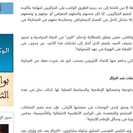
وأوضح بلحيمر أن "البرلمان الأوروبي ذهب في النقطة 8 من لائحته إلى حد رسم الطريق الواجب على الجزائريين انتهاجه بتأكيده
 لجميع الجزائريين، أيا كان جنسهم وأصلهم الجغرافي أو عرقهم و وضعهم
شاركة بشكل كامل في المسار الديمقراطي وممارسة حقهم في المشاركة في
نتي معين يتعلق بالمطالبة بإدماج "البربر" في الحياة السياسية و تسيير
يف السيد بلحيمر الذي أشار إلى تشكيك هذا الأخير، عن جدوى، في
القبلية على الهوية في عهد الشمولية".
التي يدافع عنها الاتحاد الأوروبي بصخب كبير قد تحررت فعلا من المركزية
ات ضد الجزائر
حكومية ومنصاتها الإعلامية والسياسية المحلية لها كذلك دخل في هذه
كرته وبحق إحدى اليوميات في صفحتها الأولى، فإن عدم نضج الجماعات
 المجتمع والمعتمدة على البرامج الأطلسية الانتقالية والتأسيسية، يعكس
صور الإ
 في وسائل الإعلام الأجنبية".
وعد الرئيس الفرنسي السابق نيكولا ساركوزي: +الجزائر بعد عام وإيران بعد