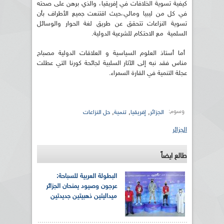
كيفية تسوية الخلافات في إفريقيا، والذي برهن على صحته
في كل من ليبيا ومالي،حيث اقتنعت جميع الأطراف بأن
تسوية النزاعات تتحقق عن طريق لغة الحوار والوسائل
السلمية مع الاحتكام للشرعية الدولية.
أما أستاذ العلوم السياسية و العلاقات الدولية مصباح
مناس فقد نبه إلى الآثار السلبية لجائحة كورنا التي عطلت
عجلة التنمية في القارة السمراء.
وسوم:
,
,
,
الجزائر
إفريقيا
تنمية
حل النزاعات
الجزائر
طالع ايضاً
البطولة العربية للسباحة:
عرجون وصيود يمنحان الجزائر
ميداليتين ذهبيتين جديدتين