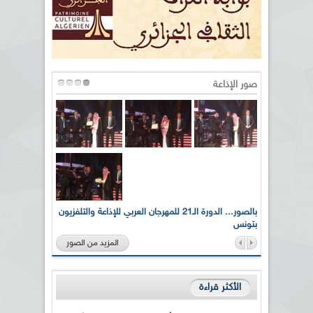
صور الإذاعة
لى أرواح
بالصور... الدورة الـ21 للمهرجان العربي للإذاعة والتلفزيون
بتونس
المزيد من الصور
الأكثر قراءة