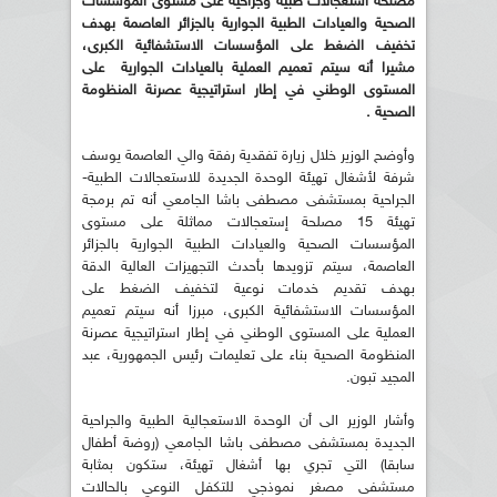
مصلحة استعجالات طبية وجراحية على مستوى المؤسسات
الصحية والعيادات الطبية الجوارية بالجزائر العاصمة بهدف
تخفيف الضغط على المؤسسات الاستشفائية الكبرى،
مشيرا أنه سيتم تعميم العملية بالعيادات الجوارية على
المستوى الوطني في إطار استراتيجية عصرنة المنظومة
الصحية .
وأوضح الوزير خلال زيارة تفقدية رفقة والي العاصمة يوسف
شرفة لأشغال تهيئة الوحدة الجديدة للاستعجالات الطبية-
الجراحية بمستشفى مصطفى باشا الجامعي أنه تم برمجة
تهيئة 15 مصلحة إستعجالات مماثلة على مستوى
المؤسسات الصحية والعيادات الطبية الجوارية بالجزائر
العاصمة، سيتم تزويدها بأحدث التجهيزات العالية الدقة
بهدف تقديم خدمات نوعية لتخفيف الضغط على
المؤسسات الاستشفائية الكبرى، مبرزا أنه سيتم تعميم
العملية على المستوى الوطني في إطار استراتيجية عصرنة
المنظومة الصحية بناء على تعليمات رئيس الجمهورية، عبد
المجيد تبون.
وأشار الوزير الى أن الوحدة الاستعجالية الطبية والجراحية
الجديدة بمستشفى مصطفى باشا الجامعي (روضة أطفال
سابقا) التي تجري بها أشغال تهيئة، ستكون بمثابة
مستشفى مصغر نموذجي للتكفل النوعي بالحالات