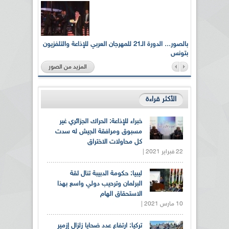
لى أرواح
بالصور... الدورة الـ21 للمهرجان العربي للإذاعة والتلفزيون
بتونس
المزيد من الصور
الأكثر قراءة
خبراء للإذاعة: الحراك الجزائري غير
مسبوق ومرافقة الجيش له سدت
كل محاولات الاختراق
22 فبراير 2021 |
ليبيا: حكومة الدبيبة تنال ثقة
البرلمان وترحيب دولي واسع بهذا
الاستحقاق الهام
10 مارس 2021 |
تركيا: ارتفاع عدد ضحايا زلزال إزمير