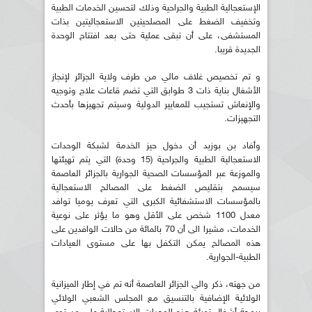
الإستعجالية الطبية والجراحية وذلك لتحسين الخدمات الطبية
وتخفيف الضغط على المصلحيتين الاستعجاليتين بذات
المستشفى، على أن تبقى عملية حتى بعد افتتاح الوحدة
الجديدة قريبا.
و تم تخصيص غلاف مالي من طرف ولاية الجزائر لإنجاز
الأشغال بناية ذات 3 طوابق التي تضم قاعات علاج وتوجيه
والإنعاش تستجيب للمعايير الدولية وسيتم تجهيزها بأحدث
التجهيزات.
وأفاد بن بوزيد أن دخول حيز الخدمة لشبكة الوحدات
الاستعجالية الطبية والجراحية (15 وحدة) التي يتم تهيئتها
والموزعة عبر المؤسسات الصحية الجوارية بالجزائر العاصمة
سيسمح بتقليص الضغط على المصالح الاستعجالية
بالمؤسسات الاستشفائية الكبرى التي تعرف يوميا توافد
معدل 1100 شخص على الأقل وهو ما يؤثر على نوعية
الخدمات، مشيرا الى أن 70 بالمائة من حالات الوافدين على
هذه المصالح يمكن التكفل بها على مستوى العيادات
الطبية-الجوارية.
من جهته، ذكر والي الجزائر العاصمة أنه تم في إطار الميزانية
الولائية الإضافية بالتنسيق مع المجلس الشعبي الولائي