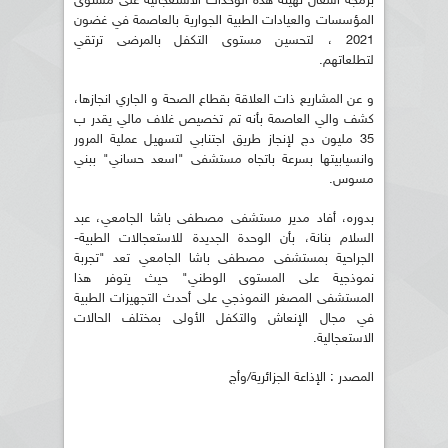
برمجة أشغال تهيئة هذه الوحدات الاستعجالية على مستوى
المؤسسات والعيادات الطبية الجوارية بالعاصمة في غضون
2021 ، لتحسين مستوى التكفل بالمرضى ترتقي
لتطلعاتهم.
و عن المشاريع ذات العلاقة بقطاع الصحة و الجاري انجازها،
كشف والي العاصمة بأنه تم تخصيص غلاف مالي يقدر ب
35 مليون دج لإنجاز طريق اجتنابي لتسهيل عملية المرور
وانسيابيتها بسرعة باتجاه مستشفى "اسعد حساني" ببني
مسوس.
بدوره، أفاد مدير مستشفى مصطفى باشا الجامعي، عبد
السلام بنانة، بأن الوحدة الجديدة للاستعجالات الطبية-
الجراحية بمستشفى مصطفى باشا الجامعي تعد "تجربة
نموذجية على المستوى الوطني" حيث يتوفر هذا
المستشفى المصغر النموذجي على أحدث التجهيزات الطبية
في مجال الإنعاش والتكفل الأولى بمختلف الحالات
الاستعجالية.
المصدر : الإذاعة الجزائرية/وأج