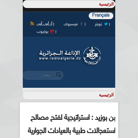
Français
آر أس أس
تويتر
فيسبوك
يوتيوب
‏بحث ‏
استمارة البحث
بن بوزيد : استراتيجية لفتح مصالح
استعجالات طبية بالعيادات الجوارية