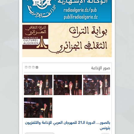
صور الإذاعة
لى أرواح
بالصور... الدورة الـ21 للمهرجان العربي للإذاعة والتلفزيون
بتونس