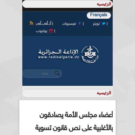
Français
آر أس أس
تويتر
فيسبوك
يوتيوب
‏بحث ‏
استمارة البحث
أعضاء مجلس الأمة يصادقون
بالأغلبية على نص قانون تسوية