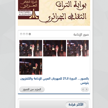
صور الإذاعة
لى أرواح
بالصور... الدورة الـ21 للمهرجان العربي للإذاعة والتلفزيون
بتونس
المزيد من الصور
الأكثر قراءة