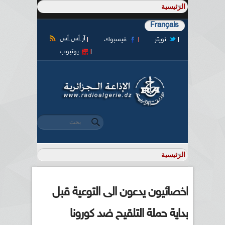
Français
آر أس أس
تويتر
فيسبوك
يوتيوب
‏بحث ‏
استمارة البحث
اخصائيون يدعون الى التوعية قبل
بداية حملة التلقيح ضد كورونا