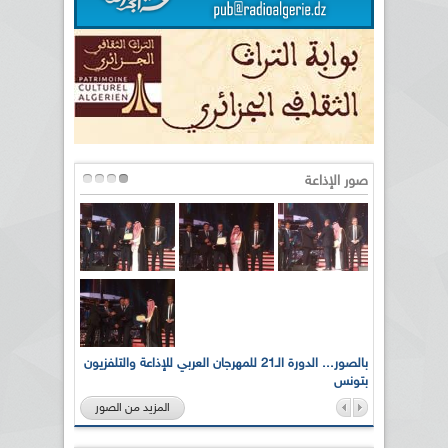
صور الإذاعة
لى أرواح
بالصور... الدورة الـ21 للمهرجان العربي للإذاعة والتلفزيون
بتونس
المزيد من الصور