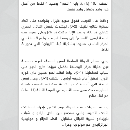
الصف الـ16 (5 ن)، يليه "النجم" برصيد 4 نقاط من أصل
فوز واحد وتعادل واحد فقط.
ودائما في الغرب، تفوق سريع غليزان بقواعده على اتحاد
بسكرة بثنائية نظيفة (2-0)، تجسّدت بفضل الثنائي العمري
شادلي (د 60) و عبد الإله بركات (د 76).وعلى ضوء هذه
النتيجة ارتقى "السريع" إلى وسط الترتيب بواقع 9 نقاط في
المركز التاسع، متبوعا بتشكيلة أبناء "الزيبان" التي تحوز 8
نقاط.
وفي افتتاح الجولة السابعة أمس الجمعة، انتزعت جمعية
عين مليلة مركز الوصافة بفضل فوزها خارج الديار على
شباب قسنطينة (1-0)، بينما افتك نصر حسين داي فوزه
الأول، تحقق أمام ضيفه أولمبي الشلف (1-0)، وهي نفس
النتيجة التي أسقطت بها شبيبة سكيكدة الضيف شبيبة
الساورة، حيث تبقى هذه الأخيرة في المرتبة الثالثة (11 نقاط)
مع لقاء متأخر.
وتختتم مجريات هذه الجولة يوم الاثنين بإجراء المقابلات
الثلاث الأخيرة، والتي ستجمع بين: نادي بارادو و شباب
بلوزدادو شبيبة القبائل ستقابل اتحاد الجزائر و مولودية
الجزائرتتبارى مع مولودية وهران.