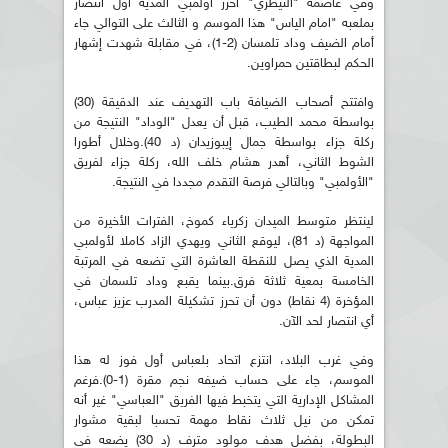
وفي عاصمة "التيطري" أحزر أولمبي المدية أول انتصار
بملعبه "امام الياس" هذا الموسم و الثالث على التوالي جاء
أمام الضيف وداد تلمسان (2-1)، في مقابلة شهدت إشهار
الحكم لبطاقتين حمراوين.
وافتتح أصحاب الضيافة باب التهديف عند الدقيقة (30)
بواسطة محمد الطيب، قبل أن يعدل "الوداد" النتيجة من
ركلة جزاء بواسطة جمال إيبوزيدان (د 40).وخلال أطورا
الشوط الثاني، أهدر هشام خلف الله، ركلة جزاء لفريق
"الأولمبي" وبالتالي فرصة التقدم مجددا في النتيجة.
لينتظر متوسط الميدان زكرياء كموخ، الفترات الأخيرة من
المواجهة (د 81)، ليوقع الثاني ويهدي الزاد كاملا لأولمبي
المدية الذي يصل للنقطة العاشرة التي تضعه في المرتبة
الخامسة بمعية ثلاثة فرق.بينما يقبع وداد تلسمان في
المؤخرة (4 نقاط) دون أن تحرز تشكيلة المدرب عزيز عباس،
أي انتصار لحد الآن.
وفي غرب البلاد، انتزع اتحاد بلعباس أول فوز له هذا
الموسم، جاء على حساب ضيفه نجم مقرة (1-0).فرغم
المشاكل الإدارية التي يتخبط فيها الفريق "العباسي" غير أنه
تمكن من نيل ثلاث نقاط مهمة تحسبا لبقية مشوار
البطولة، بفضل هدف مولود مترف (د 30) يضعه في