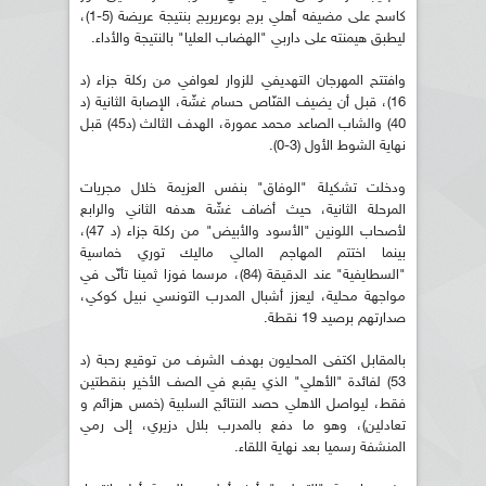
كاسح على مضيفه أهلي برج بوعريريج بنتيجة عريضة (5-1)،
ليطبق هيمنته على داربي "الهضاب العليا" بالنتيجة والأداء.
وافتتح المهرجان التهديفي للزوار لعوافي من ركلة جزاء (د
16)، قبل أن يضيف القنّاص حسام غشّة، الإصابة الثانية (د
40) والشاب الصاعد محمد عمورة، الهدف الثالث (د45) قبل
نهاية الشوط الأول (3-0).
ودخلت تشكيلة "الوفاق" بنفس العزيمة خلال مجريات
المرحلة الثانية، حيث أضاف غشّة هدفه الثاني والرابع
لأصحاب اللونين "الأسود والأبيض" من ركلة جزاء (د 47)،
بينما اختتم المهاجم المالي ماليك توري خماسية
"السطايفية" عند الدقيقة (84)، مرسما فوزا ثمينا تأتّى في
مواجهة محلية، ليعزز أشبال المدرب التونسي نبيل كوكي،
صدارتهم برصيد 19 نقطة.
بالمقابل اكتفى المحليون بهدف الشرف من توقيع رحبة (د
53) لفائدة "الأهلي" الذي يقبع في الصف الأخير بنقطتين
فقط، ليواصل الاهلي حصد النتائج السلبية (خمس هزائم و
تعادلين)، وهو ما دفع بالمدرب بلال دزيري، إلى رمي
المنشفة رسميا بعد نهاية اللقاء.