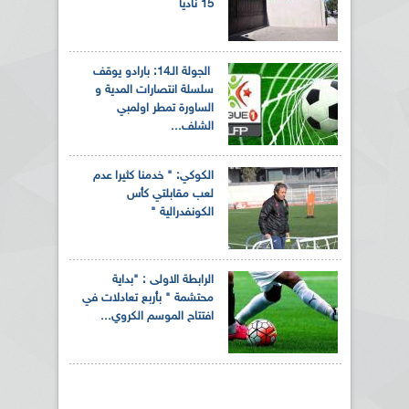
15 ناديا
الجولة الـ14: بارادو يوقف
سلسلة انتصارات المدية و
الساورة تمطر اولمبي
الشلف...
الكوكي: " خدمنا كثيرا عدم
لعب مقابلتي كأس
الكونفدرالية "
الرابطة الاولى : "بداية
محتشمة " بأربع تعادلات في
افتتاح الموسم الكروي...