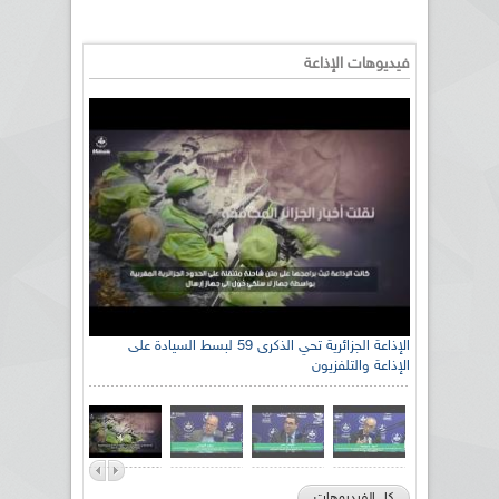
فيديوهات الإذاعة
رئيس اللجنة الوطنية الجزائرية للتضامن مع الشعب
الإذاعة الجزائرية تحي الذكرى 59 لبسط السيادة على
الإذاعة والتلفزيون
الصحراوي السيد سعيد العياشي
كل الفيديوهات