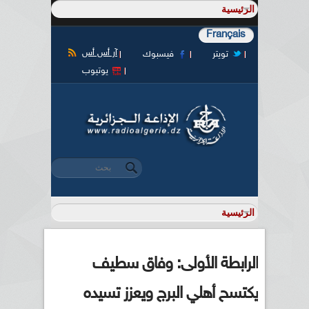
Français
آر أس أس
تويتر
فيسبوك
يوتيوب
‏بحث ‏
استمارة البحث
الرابطة الأولى: وفاق سطيف
يكتسح أهلي البرج ويعزز تسيده