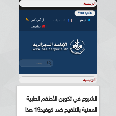
Français
آر أس أس
تويتر
فيسبوك
يوتيوب
‏بحث ‏
استمارة البحث
الشروع في تكوين الأطقم الطبية
المعنية بالتلقيح ضد كوفيد19 هذا