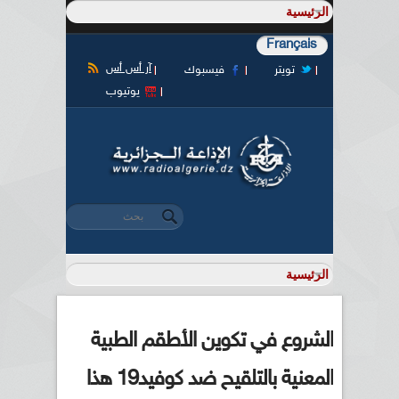
Français
آر أس أس
تويتر
فيسبوك
يوتيوب
‏بحث ‏
استمارة البحث
الشروع في تكوين الأطقم الطبية
المعنية بالتلقيح ضد كوفيد19 هذا