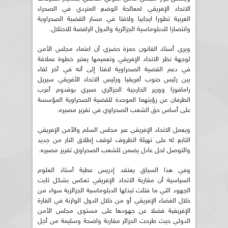
الاتحاد الإفريقي لمعالجة الوضع المتردي في الصحراء
الغربية تطورا ايجابيا ولافتا في مسار القضية الصحراوية
وانتصارا للدبلوماسية الجزائرية والدول الرافضة للاحتلال.
ويرى أستاذ القانون حمزة حضري أن اعتماد مجلس الأمن
لوجهة نظر الاتحاد الإفريقي وتعميمها يعتبر خطوة عملاقة
في دعم القضية الصحراوية لافتا إلى أنه في آخر لقاء
بين رئيس جنوب أفريقيا ورئيس الاتحاد الأفريقي سيريل
رامافوزا ووزير الخارجية الجزائري صبري بوقدوم أعرب
الطرفان عن رؤيتهما الموحدة للقضية الصحراوية المؤسسة
على أساس حق الشعب الصحراوي في تقرير مصيره.
ويعمل الاتحاد الإفريقي عبر مجلس السلم والأمن الإفريقي
التابع له على تهيئة الظروف لوقف إطلاق النار من جديد
والتوصل لحل عادل يضمن للشعب الصحراوي تقرير مصيره.
وفي هذا السياق يعتقد إدريس عطية أستاذ العلوم
السياسية أن مقاربة الاتحاد الإفريقي تعكس بشكل ثابت
الجهود التي ما فتئت تبذلها الدبلوماسية الجزائرية سواء من
خلال الفضاء الإفريقي أو من خلال الدول الوازنة في القارة
الإفريقية فضلا عن جهودها على مستوى مجلس الأمن
الدولي حيث طرحت الجزائر مقاربة واضحة وسليمة من أجل