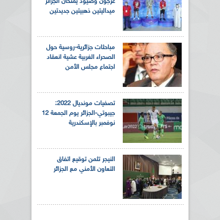
عرجون وصيود يمنحان الجزائر
ميداليتين ذهبيتين جديدتين
مباحثات جزائرية-روسية حول
الصحراء الغربية عشية انعقاد
اجتماع مجلس الأمن
تصفيات مونديال 2022:
جيبوتي-الجزائر يوم الجمعة 12
نوفمبر بالإسكندرية
النيجر تثمن توقيع اتفاق
التعاون الأمني مع الجزائر