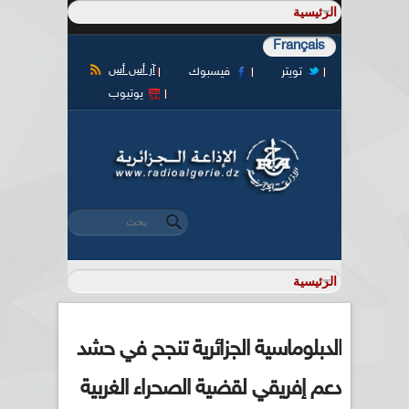
Français
آر أس أس
تويتر
فيسبوك
يوتيوب
‏بحث ‏
استمارة البحث
الدبلوماسية الجزائرية تنجح في حشد
دعم إفريقي لقضية الصحراء الغربية