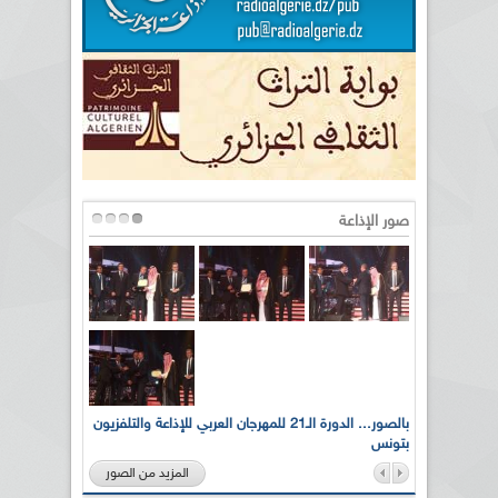
صور الإذاعة
لى أرواح
بالصور... الدورة الـ21 للمهرجان العربي للإذاعة والتلفزيون
بتونس
المزيد من الصور