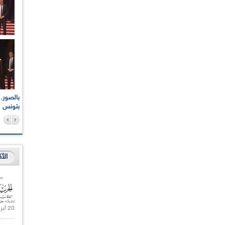
اعات الوطنية والجهوية
الإذاعة الجزائرية تقف دقيقة صمت ترحما على أرواح شهداء
ر 2021
17 أكتوبر 1961
بتونس
الأ
20 أبريل 2021 |