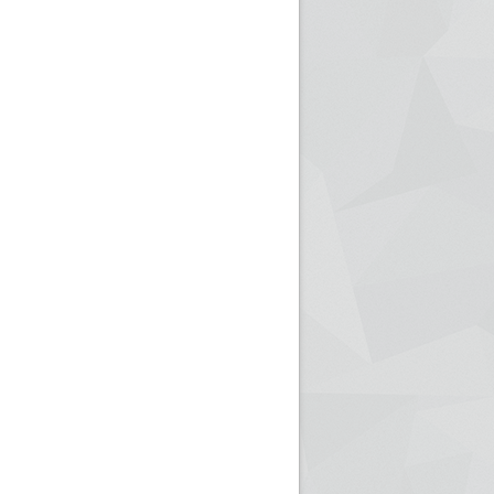
ريم الإذاعة الجزائرية للرياضيين البارالمبيين المتوجين
بالصور... اللقاء الوطني لمديري الإذ
اليات في طوكيو
حول مرافقة وتغطية الإنتخابات المحلية لـ27 نوفمب