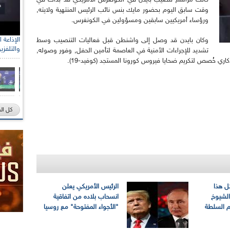
كانت مراسم تنصيب بايدن في الكونغرس الأمريكي قد بدأت في
وقت سابق اليوم بحضور مايك بنس نائب الرئيس المنتهية ولايته,
ورؤساء أمريكيين سابقين ومسؤولين في الكونغرس.
وكان بايدن قد وصل إلى واشنطن قبل فعاليات التنصيب وسط
والتلفزي
تشديد للإجراءات الأمنية في العاصمة لتأمين الحفل, وفور وصوله,
ري خُصص لتكريم ضحايا فيروس كورونا المستجد (كوفيد-19).
كل ال
ل هذا
الرئيس الأمريكي يعلن
الشيوخ
انسحاب بلاده من اتفاقية
م السلطة
"الأجواء المفتوحة" مع روسيا