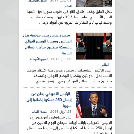
09 يوليو 2017
,
الشرق الأوسط
العالم
دخل اتفاق وقف إطلاق النار في جنوب سوريا حيز التنفيذ
اليوم الأحد في تمام الساعة 12 ظهرا بتوقيت دمشق،
وسط غياب تام للطائرات الحربية عن أجواء درعا...
محمود عباس يجدد موقفه بحل
الدولتين وقضايا الوضع النهائي
وتمسكه بتطبيق مبادرة السلام
العربية
23 مايو 2017
,
الشرق الأوسط
العالم
جدد الرئيس الفلسطيني محمود عباس هذا الثلاثاء موقفه
الثابت بحل الدولتين وقضايا الوضع النهائي وتمسكه
بتطبيق مبادرة السلام العربية. وفي مؤتمر صحفي...
الرئيس الأمريكي يعلن عن
إرسال 250 عسكريا إضافيا إلى
سوريا
25 أبريل 2016
,
أمريكا
العالم
قال مسؤولون أمريكيون إن
الرئيس الأمريكي باراك أوباما سيعلن اليوم الاثنين عن
إرسال 250 عسكريا أمريكيا إضافيين إلى سوريا فيما يمثل
زيادة كبيرة في...