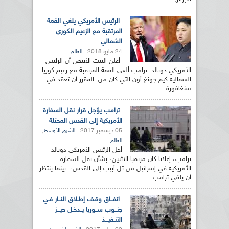
الرئيس الأمريكي يلغي القمة
المرتقبة مع الزعيم الكوري
الشمالي
24 مايو 2018
العالم
أعلن البيت الأبيض أن الرئيس
الأمريكي دونالد ترامب ألغى القمة المرتقبة مع زعيم كوريا
الشمالية كيم جونغ أون التي كان من المقرر أن تعقد في
سنغافورة...
ترامب يؤجل قرار نقل السفارة
الأمريكية إلى القدس المحتلة
05 ديسمبر 2017
,
الشرق الأوسط
العالم
أجل الرئيس الأمريكي دونالد
ترامب، إعلانا كان مرتقبا الاثنين، بشأن نقل السفارة
الأمريكية في إسرائيل من تل أبيب إلى القدس، بينما ينتظر
أن يلقي ترامب...
اتفــاق وقـف إطـلاق النــار فـي
جنــوب ســوريا يــدخـل حيـــز
التنـفيـــذ