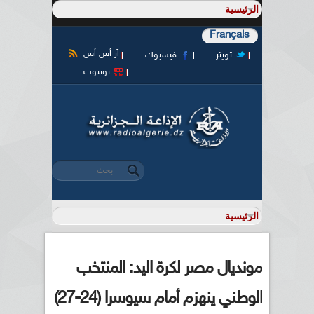
Français
آر أس أس
تويتر
فيسبوك
يوتيوب
‏بحث ‏
استمارة البحث
مونديال مصر لكرة اليد: المنتخب
الوطني ينهزم أمام سيوسرا (24-27)