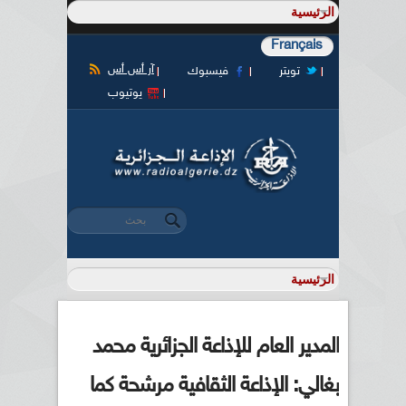
Français
آر أس أس
تويتر
فيسبوك
يوتيوب
‏بحث ‏
استمارة البحث
المدير العام للإذاعة الجزائرية محمد
بغالي: الإذاعة الثقافية مرشحة كما