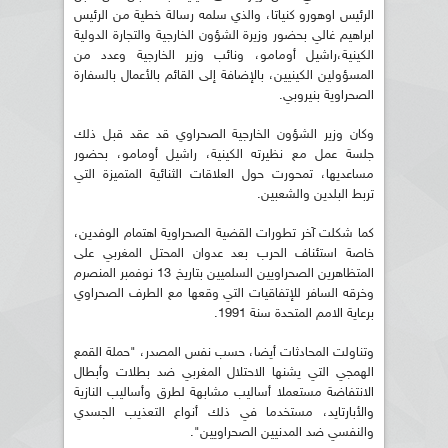
الرئيس اوهورو كنياتا، والذي سلمه رسالة خطية من الرئيس
ابراهيم غالي بحضور وزيرة الشؤون الخارجية والتجارة الدولية
الكينية،راشيل أومامو، ونائب وزير الخارجية وعدد من
المسؤولين الكينيين، بالإضافة إلى القائم بالأعمال بالسفارة
الصحراوية بنيروبي.
وكان وزير الشؤون الخارجية الصحراوي قد عقد قبل ذلك
جلسة عمل مع نظيرته الكينية، راشيل أومامو، بحضور
مساعديها، تمحورت حول العلاقات الثنائية المتميزة التي
تربط البلدين والشعبين.
كما شكلت آخر تطورات القضية الصحراوية اهتمام الوفدين،
خاصة استئناف الحرب بعد عدوان المحتل المغربي على
المتظاهرين الصحراويين السلميين بتاريخ 13 نوفمبر المنصرم
وخرقه السافر للإتفاقيات التي وقعها مع الطرف الصحراوي
برعاية الامم المتحدة سنة 1991.
وتناولت المحادثات أيضا، حسب نفس المصدر، "حملة القمع
الهمجي التي يشنها الاحتلال المغربي ضد بطلات وأبطال
الانتفاضة مستعملا أساليب مشابهة لطرق وأساليب النازية
والأبارتايد، مستخدما في ذلك أنواع التعذيب الجسدي
والنفسي ضد المدنيين الصحراويين".