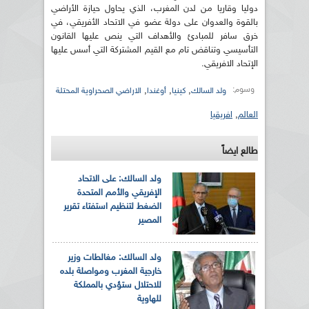
دوليا وقاريا من لدن المغرب، الذي يحاول حيازة الأراضي
بالقوة والعدوان على دولة عضو في الاتحاد الأفريقي، في
خرق سافر للمبادئ والأهداف التي ينص عليها القانون
التأسيسي وتناقض تام مع القيم المشتركة التي أسس عليها
الإتحاد الافريقي.
وسوم:
,
,
,
ولد السالك
كينيا
أوغندا
الاراضي الصحراوية المحتلة
العالم
,
افريقيا
طالع ايضاً
ولد السالك: على الاتحاد
الإفريقي والأمم المتحدة
الضغط لتنظيم استفتاء تقرير
المصير
ولد السالك: مغالطات وزير
خارجية المغرب ومواصلة بلده
للاحتلال ستؤدي بالمملكة
للهاوية