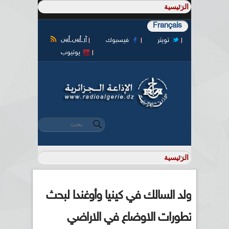
Français
آر أس أس
تويتر
فيسبوك
يوتيوب
‏بحث ‏
استمارة البحث
ولد السالك في كينيا وأوغندا لبحث
تطورات الاوضاع في الاراضي