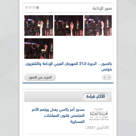
صور الإذاعة
لى أرواح
بالصور... الدورة الـ21 للمهرجان العربي للإذاعة والتلفزيون
بتونس
المزيد من الصور
الأكثر قراءة
صدور أمر رئاسي يعدل ويتمم الأمر
المتضمن قانون المعاشات
العسكرية
20 أبريل 2021 |