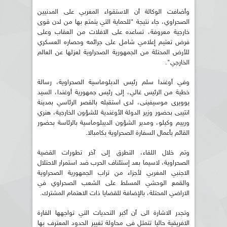
وأضافت الوكالة أن الاستقواء المغربي على المدنيين
الصحراوي، جاء نتيجة "للحماية التي يتمتع بها من لدن قوى
خارجية معروفة، تساعده على الافلات من العقاب وعلى
فرض تعتيم إعلامي شامل على جرائمه وحصاره العسكري
للأرض المحتلة من الجمهورية الصحراوية لعزلها عن العالم
الخارجي".
وفي أوغندا سلم رئيس الدبلوماسية الصحراوية، رسالة
خطية من الرئيس غالي، إلى رئيس جمهورية أوغندا، السيد
يوويرى موسيفينى، لدى استقبله بالقصر الرئاسي بمدينة
انتيبى بحضور وزير الدولة الأوغندية للشؤون الخارجية، هنري
ورييم وكيلو، ومدير الشؤون الديبلوماسية بالرئاسة بحضور
القائم بأعمال السفارة الصحراوية بكامبالا.
وتم خلال اللقاء، التطرق إلى آخر تطورات القضية
الصحراوية، لاسيما بعد إستئناف الحرب ضد استمرار الاحتلال
الاجنبي المغربي لأجزاء من تراب الجمهورية الصحراوية
والقمع الوحشي المسلط على الشعب الصحراوي في
الاراضي المحتلة، بالإضافة للقضايا ذات الاهتمام المشترك.
وتجدر الاشارة الى أن أكبر التحديات التي تواجهها القارة
الافريقية حاليا تتمثل في محاولة تغيير الحدود المعترف بها