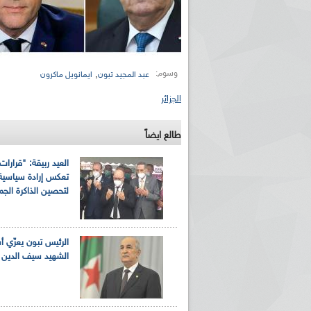
وسوم:
,
عبد المجيد تبون
ايمانويل ماكرون
الجزائر
طالع ايضاً
العيد ربيقة: "قرارات
تعكس إرادة سياسية
لتحصين الذاكرة الجما
الرئيس تبون يعزّي أ
الشهيد سيف الدين