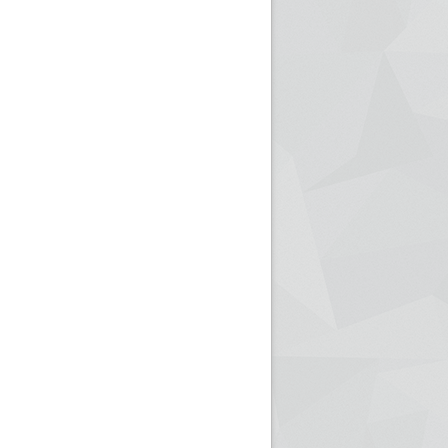
ريم الإذاعة الجزائرية للرياضيين البارالمبيين المتوجين
بالصور... اللقاء الوطني لمديري الإذ
اليات في طوكيو
حول مرافقة وتغطية الإنتخابات المحلية لـ27 نوفمب