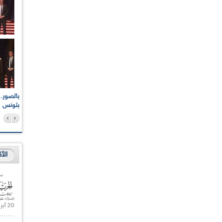
اعات الوطنية والجهوية
الإذاعة الجزائرية تقف دقيقة صمت ترحما على أرواح شهداء
ر 2021
17 أكتوبر 1961
بتونس
الأ
20 أبريل 2021 |