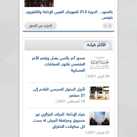
لى أرواح
بالصور... الدورة الـ21 للمهرجان العربي للإذاعة والتلفزيون
بتونس
المزيد من الصور
الأكثر قراءة
صدور أمر رئاسي يعدل ويتمم الأمر
المتضمن قانون المعاشات
العسكرية
20 أبريل 2021 |
تأجيل الدخول المدرسي القادم إلى
21 سبتمبر
18 أغسطس 2021 |
خبراء للإذاعة: الحراك الجزائري غير
مسبوق ومرافقة الجيش له سدت
كل محاولات الاختراق
22 فبراير 2021 |