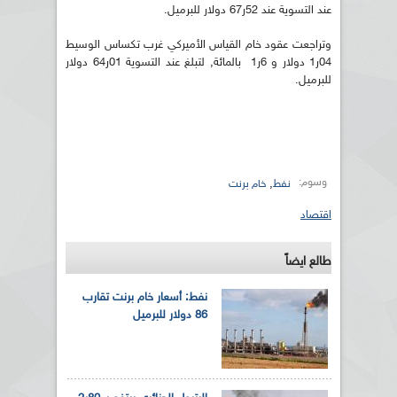
عند التسوية عند 52ر67 دولار للبرميل.
وتراجعت عقود خام القياس الأميركي غرب تكساس الوسيط
04ر1 دولار و 6ر1 بالمائة, لتبلغ عند التسوية 01ر64 دولار
للبرميل.
وسوم:
,
نفط
خام برنت
اقتصاد
طالع ايضاً
نفط: أسعار خام برنت تقارب
86 دولار للبرميل