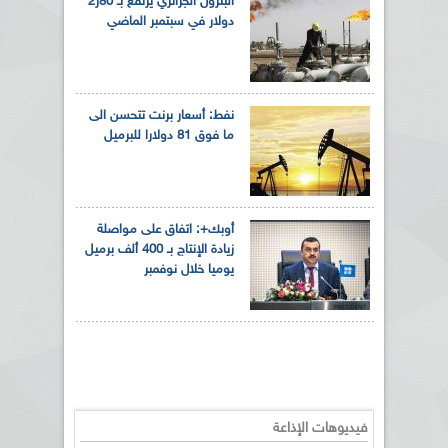
البترول الجزائري يرتفع بـ 80ر2
دولار في سبتمبر الماضي
نفط: أسعار برنت تتحسن الى
ما فوق 81 دولارا للبرميل
أوبك+: اتفاق على مواصلة
زيادة الإنتاج بـ 400 ألف برميل
يوميا خلال نوفمبر
فيديوهات الإذاعة