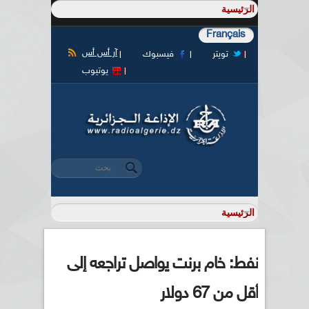
Français
آر أس أس
تويتر
فيسبوك
يوتيوب
‏بحث ‏
استمارة البحث
نفط: خام برنت يواصل تراجعه إلى
أقل من 67 دولار