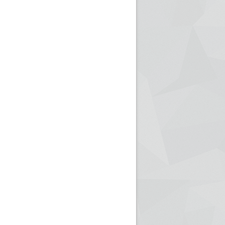
ريم الإذاعة الجزائرية للرياضيين البارالمبيين المتوجين
بالصور... اللقاء الوطني لمديري الإذ
اليات في طوكيو
حول مرافقة وتغطية الإنتخابات المحلية لـ27 نوفمب