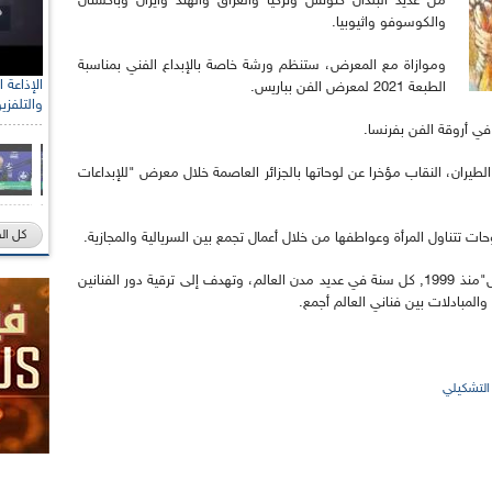
من عديد البلدان كتونس وتركيا والعراق والهند وايران وباكستان
والكوسوفو واثيوبيا.
وموازاة مع المعرض، ستنظم ورشة خاصة بالإبداع الفني بمناسبة
الطبعة 2021 لمعرض الفن بباريس.
والتلفزي
ي أروقة الفن بفرنسا.
يران، النقاب مؤخرا عن لوحاتها بالجزائر العاصمة خلال معرض "للإبداعات
كل ال
ت تتناول المرأة وعواطفها من خلال أعمال تجمع بين السريالية والمجازية.
وتقام معارض الرسم، التي تنظمها مؤسسة "زرفاس"منذ 1999, كل سنة في عديد مدن العالم، وتهدف إلى ترقية دور الفنانين
والمبادلات بين فناني العالم أجمع.
التشكيلي