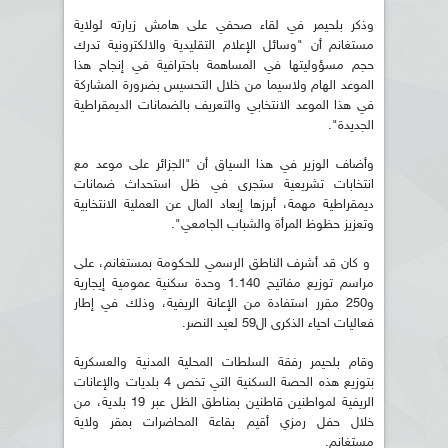
وذكر بلحيمر في لقاء صحفي على هامش زيارته لولاية
مستغانم أن "وسائل الإعلام التقليدية والالكترونية تدرك
حجم مسؤوليتها في المساهمة باحترافية في إنجاح هذا
الموعد الهام ولاسيما من خلال التحسيس بضرورة المشاركة
في هذا الموعد الانتخابي والتعريف بالضمانات الديمقراطية
الجديدة".
وأضاف الوزير في هذا السياق أن "الجزائر على موعد مع
انتخابات تشريعية ستجرى في ظل استحداث ضمانات
ديمقراطية مهمة، أبرزها إبعاد المال عن العملية الانتخابية
وتعزيز حظوظ المرأة والشباب الجامعي".
و كان قد أشرف الناطق الرسمي للحكومة بمستغانم، على
مراسم توزيع مفاتيح 1.140 وحدة سكنية عمومية إيجارية
و250 مقرر استفادة من الإعانة الريفية، وذلك في إطار
فعاليات احياء الذكرى ال59 لعيد النصر.
وقام بلحيمر رفقة السلطات المحلية المدنية والعسكرية
بتوزيع هذه الحصة السكنية التي تخص 4 بلديات والإعانات
الريفية لمواطنين قاطنين بمناطق الظل عبر 19 بلدية، من
خلال حفل رمزي أقيم بقاعة المحاضرات بمقر ولاية
مستغانم.