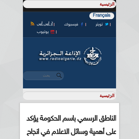
Français
آر أس أس
تويتر
فيسبوك
يوتيوب
‏بحث ‏
استمارة البحث
الناطق الرسمي باسم الحكومة يؤكد
على أهمية وسائل الاعلام في انجاح