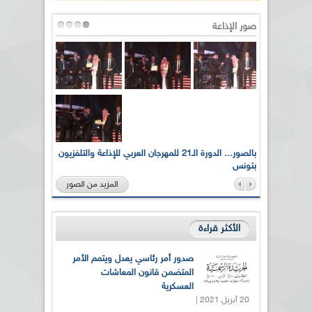
صور الإذاعة
لى أرواح
بالصور... الدورة الـ21 للمهرجان العربي للإذاعة والتلفزيون
بتونس
المزيد من الصور
الأكثر قراءة
صدور أمر رئاسي يعدل ويتمم الأمر
المتضمن قانون المعاشات
العسكرية
20 أبريل 2021 |