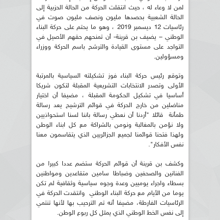
لمن لا وعاء له ، حيث انتقلت الحركة من الحالة الحزبية إلى
الحالة الشعبية بحصدها مليون ونصف مليون صوت في
رئاسيات 12 ديسمبر 2019 ، وهو ما يحتم على حركة البناء
الوطني – يضيف بن قرينة- أن تمنحهم حقهم الأصيل في
التواجد على مستوى القيادة والترشح باسم الحركة ووزراء
ومسؤولين.
وتوقع رئيس حركة البناء فوز تشكيلته السياسية بالمرتبة
الأولى وتصدر الانتخابات التشريعية المقبلة لتكون شريكا
أساسيا في تشكيل الحكومة المقبلة ، مضيفا أن اختيار
مناضلين من خارج الحركة في قوائم الترشيح يعد رسالة
طمأنة قائلا "أردنا أن نعطي رسالة باننا لسنا استحواذيين
ولا نؤمن بالمغالبة ونومن بالشراكة مع كل ابناء الوطن
ولهذا فتحنا قوائمنا لجميع الجزائريين الذي يتقاسمون معنا
نفس الأفكار".
وكشف بن قرينة أن قوائم الحركة ستضم عددا كبيرا من
الفنانين والصحفين وضباطا سامين متقاعدين ومواطنين
بسطاء واجراء يوميين وعدة وجوه سياسية وثقافية لم تكن
يوما من الأيام مع حركة البناء الوطني وانتقدت الحركة في
الرئاسيات الفارطة، مضيفا أنه تم الترحيب بها لأنها تنتمي
إلى نفس الخط الوطني الذي يمثل كل ربوع الوطن.