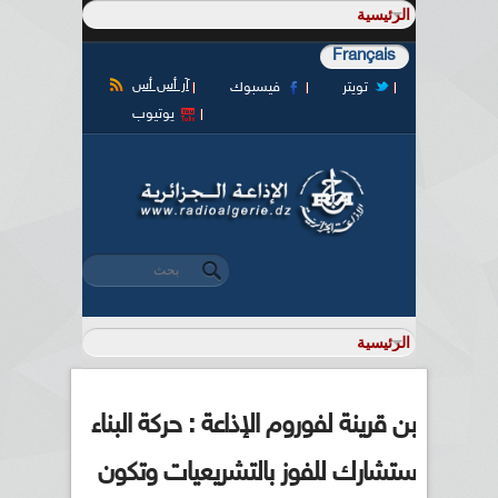
Français
آر أس أس
تويتر
فيسبوك
يوتيوب
‏بحث ‏
استمارة البحث
بن قرينة لفوروم الإذاعة : حركة البناء
ستشارك للفوز بالتشريعيات وتكون