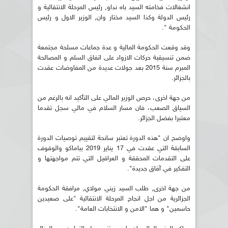
انشغالات فخامته السيد باه نداو, رئيس المرحلة الانتقالية و
رئيس الدولة وكذا السيد مختار وان, الوزير الاول و رئيس
الحكومة ".
وقد وقعت الحكومة المالية و عدة جماعات مسلحة مجتمعة
ضمن تنسيقية حركات الازواد على اتفاق السلم و المصالحة
المبرم سنة 2015 بعد جولات عديدة من المفاوضات عقدت
بالجزائر.
من جهة اخرى، حرص الوزير المالي على التأكيد انه بالرغم من
السياق الصعب، فان مسار السلام في مالي سجل تقدما
معتبرا بفضل الجزائر.
واوضح ان "هذه الدورة تعتبر سانحة لتقييم توصيات الدورة
السابقة التي عقدت في 17 يناير 2019 بباماكو والوقوف
على التقدمات المحققة و العراقيل التي تتم مواجهتها و
التفكير في آفاق جديدة".
من جهة اخرى, طلب السيد زيني مولاي, مرافقة الحكومة
الجزائرية من اجل انجاح المرحلة الانتقالية "على صعيدين
حاسمين" و هما "الامن و الانتخابات العامة".