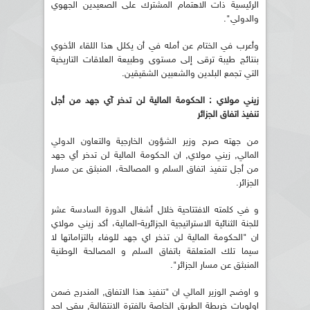
الرئيسية ذات الاهتمام المشترك على الصعيدين الجهوي
والدولي".
وأعرب في الختام عن أمله في أن يكلل هذا اللقاء الأخوي
بنتائج طيبة ترقى إلى مستوى وطبيعة العلاقات التاريخية
التي تجمع البلدين والشعبين الشقيقين.
زيني مولاي : الحكومة المالية لن تدخر آي جهد من أجل
تنفيذ اتفاق الجزائر
من جهته صرح وزير الشؤون الخارجية والتعاون الدولي
المالي, زيني مولاي, ان الحكومة المالية لن تدخر أي جهد
من أجل تنفيذ اتفاق السلم و المصالحة، المنبثق عن مسار
الجزائر.
و في كلمته الافتتاحية خلال أشغال الدورة السادسة عشر
للجنة الثنائية الاستراتيجية الجزائرية-المالية، أكد زيني مولاي
ان "الحكومة المالية لن تذخر اي جهد للوفاء بالتزاماتها لا
سيما تلك المتعلقة باتفاق السلم و المصالحة الوطنية
المنبثق عن مسار الجزائر".
و اوضح الوزير المالي ان "تنفيذ هذا الاتفاق, المندرج ضمن
اولويات خريطة الطريق الخاصة بالفترة الانتقالية, يبقى احد