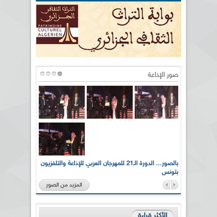
صور الإذاعة
لى أرواح
بالصور... الدورة الـ21 للمهرجان العربي للإذاعة والتلفزيون
بتونس
المزيد من الصور
الأكثر قراءة