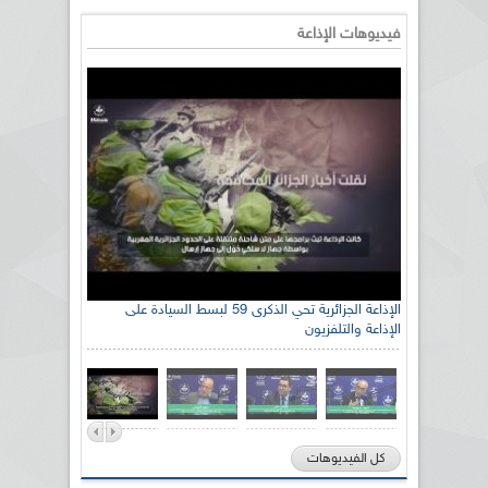
فيديوهات الإذاعة
رئيس اللجنة الوطنية الجزائرية للتضامن مع الشعب
الإذاعة الجزائرية تحي الذكرى 59 لبسط السيادة على
الإذاعة والتلفزيون
الصحراوي السيد سعيد العياشي
كل الفيديوهات