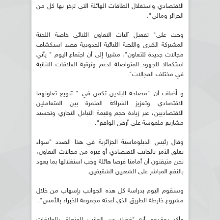
الاقتصادي واستغلال الطاقات الهائلة التي تزخر بها كل من
الجزائر ومالي".
وحث على" تفعيل آليات التعاون الثنائي خاصة اللجنة
المشتركة الكبرى واللجنة الثنائية الحدودية قصد استكشاف
مجالات جديدة للتعاون"، مشيرا إلى أن اجتماع اليوم " يأتي
استكمالا للجهود المتواصلة لدعم وترقية العلاقات الثنائية
في مختلف المجالات".
و أَضاف أن "مصلحة البلدين تكمن في " تنويع تعاونهما
الاقتصادي وتعزيز الشراكة المثمرة بين المتعاملين
الاقتصاديين، عبر زيادة حجم وقيمة التبادل التجاري وتجسيد
مشاريع ملموسة على أرض الواقع".
وقال رئيس الدبلوماسية الجزائرية في هذا الصدد "سواء
تعلق الأمر بالجانب الاقتصادي أو غيره من مجالات التعاون،
نحن متيقنون أن أمامنا فرصا هائلة وجب استغلالها بما يعود
بالنفع المباشر على الشعبين الشقيقين.
وسنقوم اليوم بدراسة كل هذه الجوانب بإسهاب من خلال
مشروع خارطة الطريق الذي أعدته مجموعة الخبراء بالأمس".
وأكد بوقدوم أنه "فضلا عن الجانب المتعلق بالعلاقات