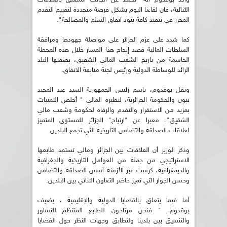
الثنائية، فان لقاءنا اليوم يشكل فرصة متجددة لتقييم التقدم
المحرز في تنفيذ كافة بنود اتفاق السلم والمصالحة".
كما شدد على عزم الجزائر على مواصلة جهودها ومرافقة
السلطات المالية قصد إنجاح هذا المسار خلال هذه المحطة
الحاسمة من تاريخ الشعب المالي الشقيق، بصفتها البلد
الرائد للوساطة الدولية ورئيس لجنة متابعة الاتفاق.
ونقل بوقدوم، باسم رئيس الجمهورية السيد عبد المجيد
تبون والحكومة الجزائرية، لنظيره المالي " أخلص التمنيات
بمزيد من الاستقرار والتقدم والرفاه لحكومة وشعب مالي
الشقيق"، معبرا عن "ارتياح" الجزائر للمستوى المتميز
لعلاقات الصداقة والتضامن التاريخية التي تجمع البلدين.
وذكر الوزير أن العلاقات بين الجزائر ومالي تستمد طابعها
الاستراتيجي من جملة من العوامل التاريخية والجغرافية
والديمغرافية، كرست عبر الأزمنة أسس الصداقة والتضامن
وحسن الجوار التي تميز حاضر التعاون الثنائي بين البلدين.
أما فيما يتعلق بالقضايا الدولية والإقليمية ، يضيف
بوقدوم، " فنحن مرتاحون للطابع المنتظم للتشاور
والتنسيق بين بلدينا ولتطابق وجهات النظر حول القضايا