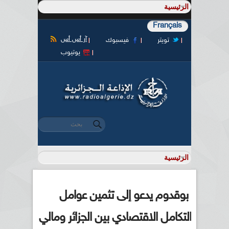
Français
آر أس أس
تويتر
فيسبوك
يوتيوب
‏بحث ‏
استمارة البحث
بوقدوم يدعو إلى تثمين عوامل
التكامل الاقتصادي بين الجزائر ومالي