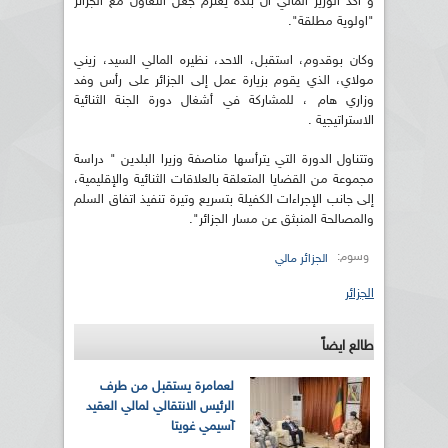
و اكد الوزير المالي ان بلده يعتزم جعل التعاون مع الجزائر
"اولوية مطلقة".
وكان بوقدوم، استقبل، الاحد، نظيره المالي السيد، زيني
مولاي، الذي يقوم بزيارة عمل إلى الجزائر على رأس وفد
وزاري هام ، للمشاركة في أشغال دورة الجنة الثنائية
الاستراتيجية .
وتتناول الدورة التي يترأسها مناصفة وزيرا البلدين " دراسة
مجموعة من القضايا المتعلقة بالعلاقات الثنائية والإقليمية،
إلى جانب الإجراءات الكفيلة بتسريع وتيرة تنفيذ اتفاق السلم
والمصالحة المنبثق عن مسار الجزائر".
وسوم:
الجزائر مالي
الجزائر
طالع ايضاً
لعمامرة يستقبل من طرف
الرئيس الانتقالي لمالي العقيد
آسيمي غويتا