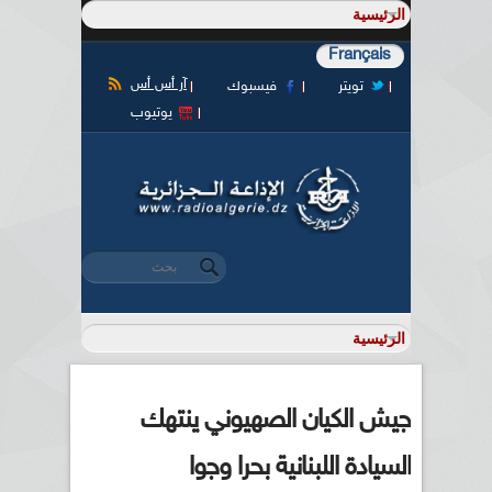
Français
آر أس أس
تويتر
فيسبوك
يوتيوب
‏بحث ‏
استمارة البحث
جيش الكيان الصهيوني ينتهك
السيادة اللبنانية بحرا وجوا