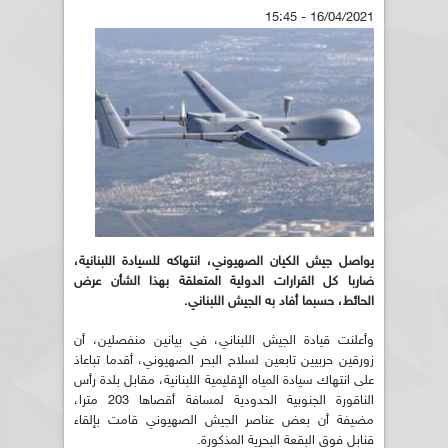
16/04/2021 - 15:45
يواصل جيش الكيان الصهيوني، انتهاكه للسيادة اللبنانية،
ضاربا كل القرارات الدولية المتعلقة بهذا الشأن عرض
الحائط، حسبما أفاد به الجيش اللبناني.
وأعلنت قيادة الجيش اللبناني، في بيانين منفصلين، أن
زورقين حربيين تابعين لسلاح البحر الصهيوني، أقدما تباعاذ
على انتهاك سيادة المياه الإقليمية اللبنانية، مقابل بلدة رأس
الناقورة الجنوبية الحدودية لمسافة أقصاها 203 مترا،
مضيفة أن بعض عناصر الجيش الصهيوني قامت بإلقاء
قنابل فوق البقعة البحرية المذكورة.