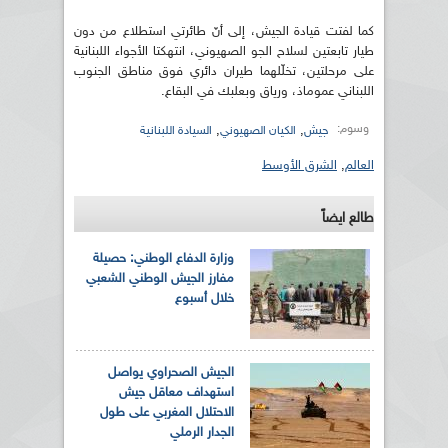
كما لفتت قيادة الجيش، إلى أنّ طائرتي استطلاع من دون
طيار تابعتين لسلاح الجو الصهيوني، انتهكتا الأجواء اللبنانية
على مرحلتين، تخلّلهما طيران دائري فوق مناطق الجنوب
اللبناني عموماذ، ورياق وبعلبك في البقاع.
وسوم:
,
,
جيش
الكيان الصهيوني
السيادة اللبنانية
العالم
,
الشرق الأوسط
طالع ايضاً
وزارة الدفاع الوطني: حصيلة
مفارز الجيش الوطني الشعبي
خلال أسبوع
الجيش الصحراوي يواصل
استهداف معاقل جيش
الاحتلال المغربي على طول
الجدار الرملي