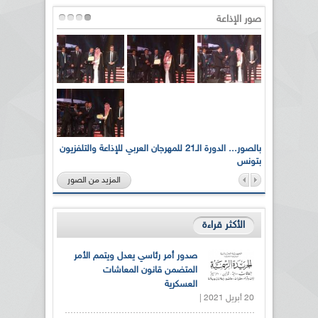
صور الإذاعة
لى أرواح
بالصور... الدورة الـ21 للمهرجان العربي للإذاعة والتلفزيون
بتونس
المزيد من الصور
الأكثر قراءة
صدور أمر رئاسي يعدل ويتمم الأمر
المتضمن قانون المعاشات
العسكرية
20 أبريل 2021 |