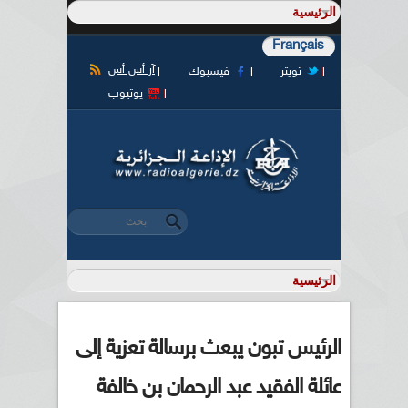
Français
آر أس أس
تويتر
فيسبوك
يوتيوب
‏بحث ‏
استمارة البحث
الرئيس تبون يبعث برسالة تعزية إلى
عائلة الفقيد عبد الرحمان بن خالفة