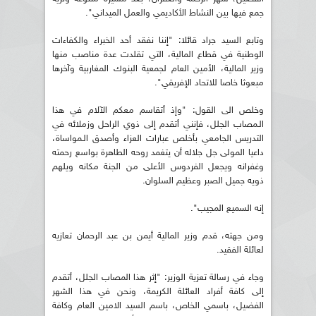
جمع فيها بين النشاط الأكاديمي والعمل الميداني".
وتابع السيد جراد قائلا: "إننا نفقد أحد الخبراء والكفاءات
الوطنية في قطاع المالية، التي تقلدت عدة مناصب منها
وزير المالية، الأمين العام لجمعية البنوك المغاربية وآخرها
مبعوثا خاصا للاتحاد الإفريقي".
وخلص الى القول: "وإذ أتقاسم معكم الآلام في هذا
الـمصاب الجلل، فإنني أتقدم إلى ذوي الراحل وزملائه في
التدريس الجامعي بأخلص عبارات العزاء وأصدق الـمواساة،
داعيا المولى جل جلاله أن يتغمد روحه الطاهرة بواسع رحمته
وغفرانه ويجعل الفردوس الأعلى من الجنة مكانه ويلهم
ذويه جميل الصبر وعظيم السلوان.
إنه السميع المجيب".
ومن جهته، قدم وزير المالية أيمن بن عبد الرحمان تعازيه
لعائلة الفقيد.
وجاء في رسالة تعزية الوزير: "إثر هذا المصاب الجلل، أتقدم
إلى كافة أفراد العائلة الكريمة، ونحن في هذا الشهر
الفضيل، باسمي الخاص، باسم السيد الامين العام وكافة