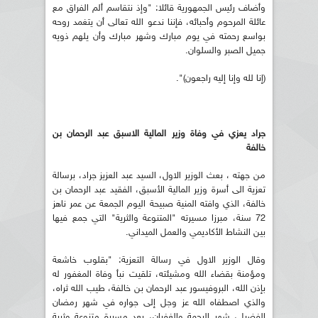
وأضاف رئيس الجمهورية قائلا: "وإذ نتقاسم ألم الفراق مع
عائلة المرحوم وأحبائه، فإننا ندعو الله تعالى أن يتغمد روحه
بواسع رحمته في يوم مبارك وشهر مبارك وأن يلهم ذويه
جميل الصبر والسلوان.
(إنا لله وإنا إليه راجعون)".
جراد يعزي في وفاة وزير المالية الاسبق عبد الرحمان بن
خالفة
من جهته ، بعث الوزير الاول، السيد عبد العزيز جراد، برسالة
تعزية الى أسرة وزير المالية الأسبق، الفقيد عبد الرحمان بن
خالفة، الذي وافته المنية صبيحة اليوم الجمعة عن عمر ناهز
72 سنة، مبرزا مسيرته "المتنوعة والثرية" التي جمع فيها
بين النشاط الأكاديمي والعمل الميداني.
وقال الوزير الاول في رسالة التعزية: "بقلوب خاشعة
ومؤمنة بقضاء الله ومشيئته، تلقيت نبأ وفاة المغفور له
بإذن الله، البروفيسور عبد الرحمان بن خالفة، طيب الله ثراه،
والذي اصطفاه الله عز وجل إلى جواره في شهر رمضان
الفضيل، شهر الرحمة والغفران، بعد مسيرة متنوعة وثرية