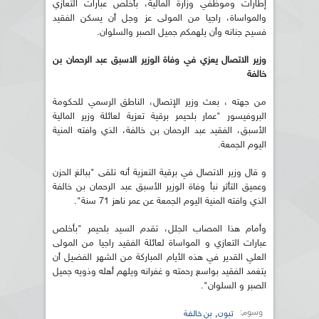
إطارات وموظفي وزارة المالية، بأخلص عبارات التعازي
والمواساة، راجيا من المولى عز وجل أن يسكن الفقيد
فسيح جنانه وأن يلهمكم جميل الصبر والسلوان.
وزير الاتصال يعزي في وفاة الوزير الاسبق عبد الرحمان بن
خالفة
من جهته ، بعث وزير الإتصال، الناطق الرسمي للحكومة
البروفيسور "عمار بلحيمر برقية تعزية لعائلة وزير المالية
الأسبق، الفقيد عبد الرحمان بن خالفة، الذي وافته المنية
اليوم الجمعة.
و قال وزير الاتصال في برقية التعزية أنه تلقى "ببالغ الحزن
وعميق التأثر نبأ وفاة الوزير الأسبق عبد الرحمان بن خالفة
الذي وافته المنية اليوم الجمعة عن عمر ناهز 71 سنة".
وأمام هذا المصاب الجلل، تقدم السيد بلحيمر "بأخلص
عبارات التعازي و المواساة لعائلة الفقيد راجيا من المولى
العلي القدير في هذه الأيام المباركة من الشهر الفضيل أن
يتغمد الفقيد بواسع رحمته و غفرانه ويلهم أهله وذويه جميل
الصبر و السلوان".
وسوم:
,
تبون
بن خالفة