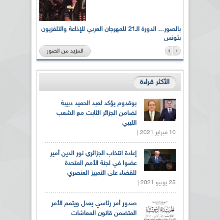
لى أرواح
بالصور... الدورة الـ21 للمهرجان العربي للإذاعة والتلفزيون
بتونس
المزيد من الصور
الأكثر قراءة
بوقدوم يؤكد لعبد الحميد دبيبة
تضامن الجزائر الثابت مع الشعب
الليبي
10 فبراير 2021 |
إعادة انتخاب الجزائري نور الدين أمير
عضوا في لجنة الأمم المتحدة
للقضاء على التمييز العنصري
25 يونيو 2021 |
صدور أمر رئاسي يعدل ويتمم الأمر
المتضمن قانون المعاشات