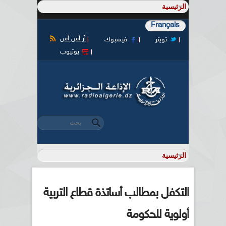
Français
آر أس أس
تويتر
فيسبوك
يوتيوب
‏بحث ‏
استمارة البحث
التكفل بمطالب أساتذة قطاع التربية
أولوية للحكومة