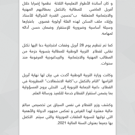
و كان أساتذة الأطوار التعليمية الثلاثة نظموا إضرابا خلال
أفريل الماضي للمطالبة بالتكفل بمطالبهم المهنية
والاجتماعية المتعلقة ب"تحسين القدرة الشرائية للأستاذ
وإيلاء ملف السكن لهذه الفئة أولوية قصوى باعتبارها
وسيلة أساسية وضرورية للإستقرار وضمان حسن أدائه
لمهامه.
كما تم تنظيم يوم 28 أبريل وقفات احتجاجية دعا اليها تكتل
نقابي لقطاع التربية الوطنية للمطالبة بتسوية حزمة من
المطالب المهنية والاجتماعية والبيداغوجية المرفوعة منذ
سنوات.
وكانت وزارة التربية الوطنية أكدت في بيان لها نهاية أبريل
التزامها "التام بالتكفل ب"كافة الانشغالات" المطروحة في
القطاع، داعية الجماعة التربوية إلى التحلي بروح المسؤولية
بما يضمن استقرار القطاع خدمة للتلميذ ورسالة العلم.
وكشف وزير القطاع في نفس السياق عن تخصيص مبالغ
مالية معتبرة لهذا الغرض و تعكس مجهود الدولة والأهمية
التي توليها لتسوية الملفات الموروثة والتي سيتم التكفل
بها جميعا بعنوان السنة المالية 2021.