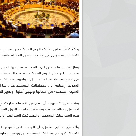
و كانت فلسطين طلبت اليوم السبت، من مجلس جامع
الاحتلال الصهيوني في مدينة القدس المحتلة عاصمة د
وقال سفير فلسطين لدى القاهرة، مندوبها الدائم لد
محمود عباس، تم اليوم السبت، تقديم طلب عقد اجت
في دورة غير عادية، لبحث سبل مواجهة اعتداءات
المبارك، إضافة إلى مخططات الاستيلاء على مناز
المدينة المقدسة من سكانها وتهجير أهلها، وتغيير الو
وشدد على " ضرورة أن ينتج عن الاجتماع قرارات و
لتوصيل رسالة عربية موحدة من جامعة الدول العربي
هذه الممارسات الممنهجة والانتهاكات المتواصلة وال
وأكد في سياق متصل، أن الهجمة التي يتعرض لها 
الانتهاكات ولجم عصابات المستوطنين ووقف ممارسات