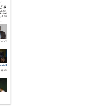
20 أبريل 2021 |
04 مارس 2020 |
العنص
25 يونيو 2021 |