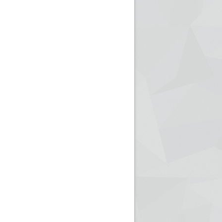
ريم الإذاعة الجزائرية للرياضيين البارالمبيين المتوجين
بالصور... اللقاء الوطني لمديري الإذ
اليات في طوكيو
حول مرافقة وتغطية الإنتخابات المحلية لـ27 نوفمب