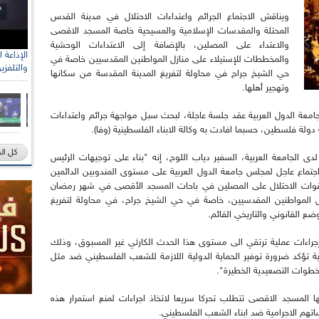
ويناقش الاجتماع الجرائم واعتداءات الاحتلال في مدينة القدس
المحتلة والمقدسات الإسلامية والمسيحية خاصة المسجد الاقصى
والاعتداء على المصلين، بالإضافة إلى الاعتداءات الوحشية
والمخططات للإستيلاء على منازل المواطنين المقدسيين خاصة في
والتلفزي
حي الشيخ جراح في محاولة لتفريغ المدينة المقدسة من سكانها
وتهجير أهلها.
ة الدول العربية عقد جلسة عاجلة، لبحث سبل مواجهة جرائم واعتداءات
ولة فلسطين، حسبما افادت به وكالة الابناء الفلسطينية (وفا).
كل ال
ى الجامعة العربية، السفير دياب اللوح، إنه "بناء على توجيهات الرئيس
ماع عاجل لمجلس جامعة الدول العربية على مستوى المندوبين الدائمين
 قوات الاحتلال على المصلين في باحات المسجد الأقصى في شهر رمضان
ل المواطنين المقدسيين، خاصة في حي الشيخ جراح، في محاولة لتفريغ
ضع القانوني والتاريخي القائم.
إجراءات عملية ترتقي الى مستوى هذا الحدث الكارثي غير المسبوق، وذلك
ة تؤكد ضرورة توفير الحماية الدولية اللازمة للشعب الفلسطيني ضد مثل
خطوات التصعيدية الخطيرة".
المسجد الاقصى تتطلب تحركا سريعا لاتخاذ اجراءات لمنع استمرار هذه
هم الاجرامية ضد ابناء الشعب الفلسطيني.