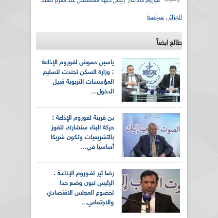
,
فوروم الاذاعة
رئيس جبهة المستقبل عبد العزيز بلعيد
الجزائر
,
سياسة
طالع ايضاً
ياسين حموش لفوروم الإذاعة
: وزارة السكن تجندت لتسليم
المؤسسات التربوية قبيل
الدخول...
بن قرينة لفوروم الإذاعة :
حركة البناء ستشارك للفوز
بالتشريعيات وتكون شريكا
أساسيا في...
رضا تير لفـوروم الإذاعـة :
الرئيس تبون وضع حدا
لخضوع المجلس الاقتصادي
والاجتماعي...