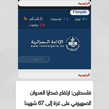
Français
آر أس أس
تويتر
فيسبوك
يوتيوب
‏بحث ‏
استمارة البحث
فلسطين: ارتفاع ضحايا العدوان
الصهيوني على غزة إلى 67 شهيدا