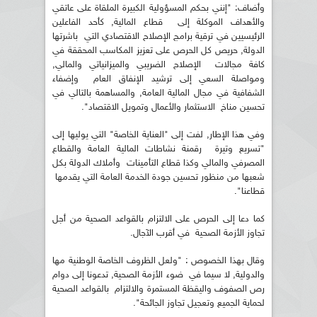
وأضاف: "إنني بحكم المسؤولية الكبيرة الملقاة على عاتقي
والأهداف الموكلة إلى قطاع المالية, كأحد الفاعلين
الرئيسيين في ترقية برامج الإصلاح الاقتصادي التي باشرتها
الدولة, حريص كل الحرص على تعزيز المكاسب المحققة في
كافة مجالات الإصلاح الضريبي والميزانياتي والمالي,
ومواصلة السعي إلى ترشيد الإنفاق العام وإضفاء
الشفافية في مجال المالية العامة, والمساهمة بالتالي في
تحسين مناخ الاستثمار والأعمال وتمويل الاقتصاد".
وفي هذا الإطار, لفت إلى "العناية الخاصة" التي يوليها إلى
"تسريع وتيرة رقمنة نشاطات المالية العامة والقطاع
المصرفي والمالي وكذا قطاع التأمينات وأملاك الدولة بكل
شعبها من منظور تحسين جودة الخدمة العامة التي يقدمها
قطاعنا".
كما دعا إلى الحرص على الالتزام بالقواعد الصحية من أجل
تجاوز الأزمة الصحية في أقرب الآجال.
وقال بهذا الخصوص : "ولعل الظروف الخاصة الوطنية مها
والدولية, لا سيما في ضوء الأزمة الصحية, تدعونا إلى دوام
رص الصفوف واليقظة المستمرة والالتزام بالقواعد الصحية
لحماية الجميع وتعجيل تجاوز الجائحة".