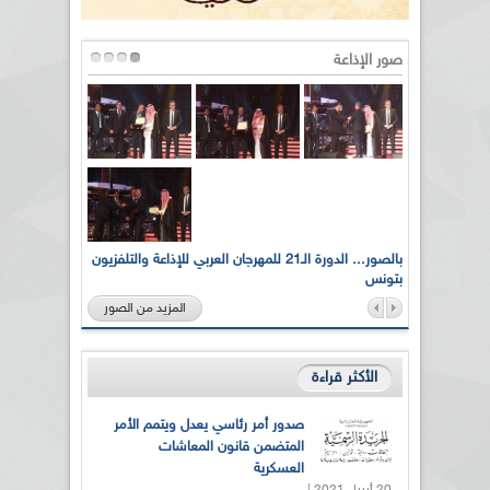
صور الإذاعة
لى أرواح
بالصور... الدورة الـ21 للمهرجان العربي للإذاعة والتلفزيون
بتونس
المزيد من الصور
الأكثر قراءة
صدور أمر رئاسي يعدل ويتمم الأمر
المتضمن قانون المعاشات
العسكرية
20 أبريل 2021 |