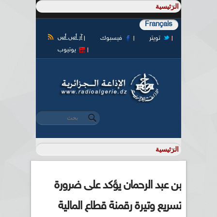
Français
آر أس أس
تويتر
فيسبوك
يوتيوب
‏بحث ‏
استمارة البحث
بن عبد الرحمان يؤكد على ضرورة
تسريع وتيرة رقمنة قطاع المالية