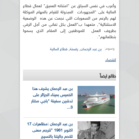
وأعرب في نفس السياق عن "امتنانه العميق" لعمال قطاع
المالية على "المجهودات المبذولة للقيام بالمهام الموكلة
لهم بالرغم من الصعوبات التي نجمت عن هذه الوضعية
الاستثنائية", متعهدا ب"العمل بكل تفاني من أجل الرقي
بظروف العمل للموظفين إلى المقام الذي يسموا
بتطلعاتهم".
وسوم:
,
,
بن عبد الرحمان
رقمنة
قطاع المالية
اقتصاد
طالع ايضاً
بن عبد الرحمان يشرف هذا
الخميس بميناء الجزائر على
تدشين سفينة "باجي مختار
3...
بن عبد الرحمان :مظاهرات 17
اكتوبر 1961 "تترجم معنى
تلاحم جاليتنا بالنسيج