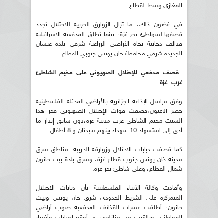
المغازي وسط القطاع.
في غضون ذلك، ما تزال الزوارق الحربية للاحتلال تجدد
قصفها لشواطئ بحر غزة، بينما تطلق المدفعية الاسرائيلية
قذائف دخانية تجاه الأراضي الزراعية شرقي بلدة عبسان
الجديدة شرقي محافظة خان يونس جنوبي القطاع.
قصف مدفعي للإحتلال الصهيوني على مخيم الشاطئ
غرب غزة
وفق مراسل الإذاعة الجزائرية بالأراضي المحتلة الفلسطينية
خضر الزعنون،قصفت قوات الإحتلال الصهيوني فجر هذا
السبت مخيم الشاطئ غرب مدينة غزة،دون سابق إنذار ما
أدى إلى استشهاد 10 شهداء بينهم سيدتان و 8 أطفال.
كما قصفت دبابات الاحتلال وزوارقه الحربية مناطق شرق
مدينة خان يونس جنوب قطاع غزة، وشرق بلدة بيت حانون
شمال القطاع، وعلى شاطئ بحر غزة.
وأفادت وكالة الأنباء الفلسطينية بأن دبابات الاحتلال
المتمركزة على الشريط الحدودي شرق خان يونس وبيت
حانون، أطلقت عشرات القذائف المدفعية صوب أراضي
المواطنين وبالقرب من منازلهم، ما أوقع إصابات وأضرار