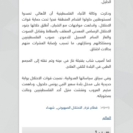
الخليل.
وذكرت وكالة الأنباء الفلسطينية أن الأهالي تصدوا
لمستوطنين حاولوا اقتحام المنطقة فجرا تحت حماية قوات
الاحتلال، واندلعت مواجهات مع الشبان، أطلق خلالها جنود
الاحتلال الرصاص المعدني المغلف بالمطاط وقنابل الصوت
والغاز السام المسيل للدموع، صوب الفلسطينيين
وممتلكاتهم ومنازلهم، ما تسبب بإصابة العشرات منهم
بحالات اختناق.
كما أصيب شاب بقنبلة غاز في عينه وتم نقله إلى المجمع
الطبي في البلدة لتلقي العلاج.
وفي سياق سياساتها العدوانية، نصبت قوات الاحتلال بوابة
حديدية على مدخل بلدة سعير النبي يونس حلحول، وداهمت
مخيم العروب وفتشت منزل أحد الفلسطينيين وعاثت
بمحتوياته.
وسوم:
,
,
قطاع غزة
الاحتلال الصهيوني
شهداء
العالم