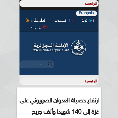
Français
آر أس أس
تويتر
فيسبوك
يوتيوب
‏بحث ‏
استمارة البحث
ارتفاع حصيلة العدوان الصهيوني على
غزة إلى 140 شهيدا وألف جريح