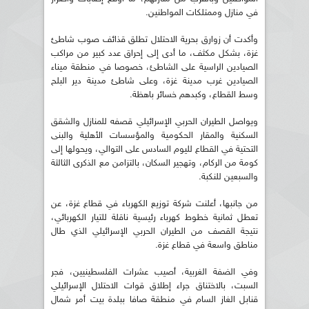
في منازل وممتلكات المواطنين.
وأكدت أن زوارق بحرية الاحتلال تطلق قذائف صوب شاطئ
غزة، بشكل مكثف، ما أدى إلى إحراق عدد كبير من مراكب
الصيادين الراسية على الشاطئ، خصوصا في منطقة ميناء
الصيادين غرب مدينة غزة، وعلى شاطئ مدينة دير البلح
وسط القطاع، وكبدهم خسائر باهظة.
ويواصل الطيران الحربي الإسرائيلي قصفه للمنازل والشقق
السكنية والمقار الحكومية والمؤسسات الأهلية والبنى
التحتية في القطاع لليوم السادس على التوالي، ويحولها إلى
كومة من الركام، وتهجير السكان، بالتزامن مع الذكرى الثالثة
والسبعين للنكبة.
من جانبها، أعلنت شركة توزيع الكهرباء في قطاع غزة، عن
تعطل ثمانية خطوط كهرباء رئيسية ناقلة للتيار الكهربائي،
نتيجة القصف من الطيران الحربي الإسرائيلي الذي طال
مناطق واسعة في قطاع غزة.
وفي الضفة الغربية، أصيب عشرات الفلسطينيين، فجر
السبت، بالاختناق جراء إطلاق قوات الاحتلال الإسرائيلي
قنابل الغاز السام في منطقة صافا ببلدة بيت أمر شمال