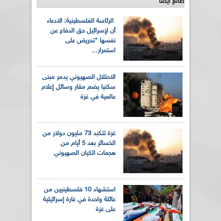
طالع ايضاً
الرئاسة الفلسطينية: الادعاء
أن لإسرائيل حق الدفاع عن
نفسها "تحريض على
استمرار...
الاحتلال الصهيوني يدمر مبنى
سكنيا يضم مقار وسائل إعلام
عالمية في غزة
غزة تتكبد 73 مليون دولار من
الخسائر بعد 5 أيام من
هجمات الكيان الصهيوني
استشهاد 10 فلسطينيين من
عائلة واحدة في غارة إسرائيلية
على غزة