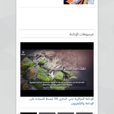
فيديوهات الإذاعة
رئيس اللجنة الوطنية الجزائرية للتضامن مع الشعب
الإذاعة الجزائرية تحي الذكرى 59 لبسط السيادة على
الإذاعة والتلفزيون
الصحراوي السيد سعيد العياشي