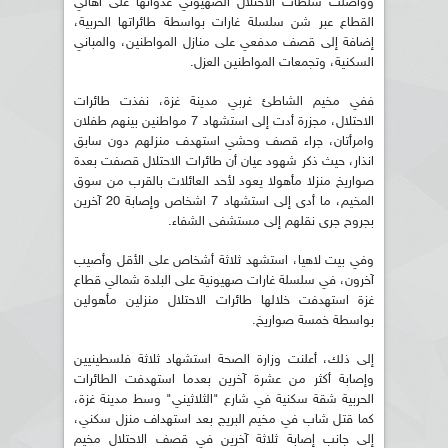
وواصلت سلطات الاحتلال الصهيوني عدوانها على أهالي
القطاع عبر شن سلسلة غارات بواسطة طائراتها الحربية،
إضافة إلى قصف مدفعي على منازل المواطنين، والمباني
السكنية، وتجمعات المواطنين العزل.
ففي مخيم الشاطئ غربي مدينة غزة، نفذت طائرات
الاحتلال، مجزرة أدت إلى استشهاد 7 مواطنين بينهم طفلان
وامرأتان، جراء قصف وحشي استهدف منزلهم دون سابق
انذار، حيث ذكر شهود عيان أن طائرات الاحتلال قصفت بعدة
صواريخ منزلا مأهولا يعود لأحد العائلات بالقرب من سوق
المخيم، ما أدى إلى استشهاد 7 اشخاص وإصابة 20 آخرين
بجروح جرى نقلهم إلى مستشفى الشفاء.
وفي بيت لاهيا، استشهد ثلاثة أشخاص على الأقل وأصيب
آخرون، في سلسلة غارات صهيونية على البلدة شمالي قطاع
غزة استهدفت خلالها طائرات الاحتلال منزلين مأهولين
بواسطة خمسة صواريخ.
إلى ذلك، أعلنت وزارة الصحة استشهاد ثلاثة فلسطينيين
وإصابة أكثر من عشرة آخرين بعدما استهدفت الطائرات
الحربية شقة سكنية في شارع "الثلاثيني" وسط مدينة غزة،
كما قتل شاب في مخيم البريج بعد استهداف منزل سكني،
إلى جانب إصابة ثلاثة آخرين في قصف الاحتلال مخيم