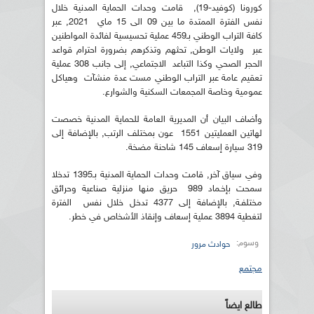
كورونا (كوفيد-19), قامت وحدات الحماية المدنية خلال
نفس الفترة الممتدة ما بين 09 الى 15 ماي 2021, عبر
كافة التراب الوطني بـ459 عملية تحسيسية لفائدة المواطنين
عبر ولايات الوطن, تحثهم وتذكرهم بضرورة احترام قواعد
الحجر الصحي وكذا التباعد الاجتماعي, إلى جانب 308 عملية
تعقيم عامة عبر التراب الوطني مست عدة منشآت وهياكل
عمومية وخاصة المجمعات السكنية والشوارع.
وأضاف البيان أن المديرية العامة للحماية المدنية خصصت
لهاتين العمليتين 1551 عون بمختلف الرتب, بالإضافة إلى
319 سيارة إسعاف 145 شاحنة مضخة.
وفي سياق آخر, قامت وحدات الحماية المدنية بـ1395 تدخلا
سمحت بإخـماد 989 حريق منها منزلية صناعية وحرائق
مختلفـة, بالإضافة إلى 4377 تدخل خلال نفس الفترة
لتغطية 3894 عملية إسعاف وإنقاذ الأشخاص في خطر.
وسوم:
حوادث مرور
مجتمع
طالع ايضاً