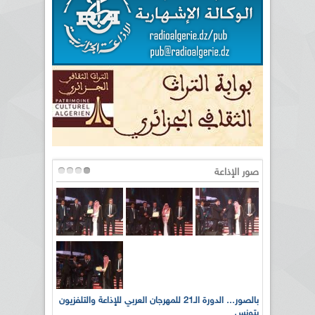
صور الإذاعة
لى أرواح
بالصور... الدورة الـ21 للمهرجان العربي للإذاعة والتلفزيون
بتونس