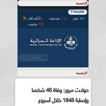
Français
آر أس أس
تويتر
فيسبوك
يوتيوب
‏بحث ‏
استمارة البحث
حوادث مرور: وفاة 46 شخصا
وإصابة 1848 خلال أسبوع