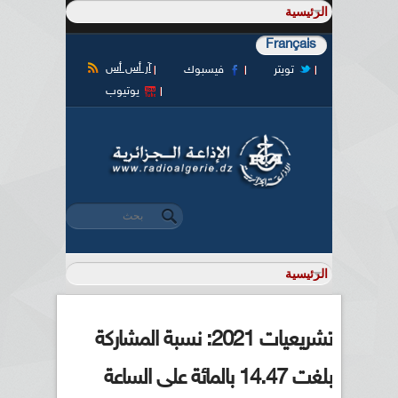
Français
آر أس أس
تويتر
فيسبوك
يوتيوب
‏بحث ‏
استمارة البحث
تشريعيات 2021: نسبة المشاركة
بلغت 14.47 بالمائة على الساعة