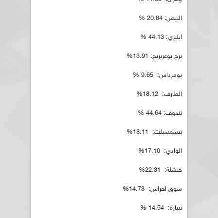
البيض: 20.84 %
ايليزي: 44.13 %
برج بوعريريج: 13.91%
بومرداس: 9.65 %
الطارف: 18.12%
تندوف: 44.64 %
تيسمسيلت: 18.11%
الوادي: 17.10%
خنشلة: 22.31%
سوق اهراس: 14.73%
تيبازة: 14.54 %