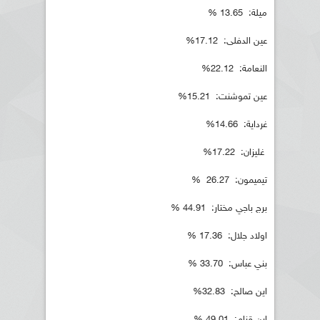
ميلة: 13.65 %
عين الدفلى: 17.12%
النعامة: 22.12%
عين تموشنت: 15.21%
غرداية: 14.66%
غليزان: 17.22%
تيميمون: 26.27 %
برج باجي مختار: 44.91 %
اولاد جلال: 17.36 %
بني عباس: 33.70 %
اين صالح: 32.83%
اين قزام: 49.01 %