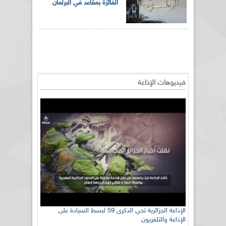
الفائزة بمقاعد في البرلمان
فيديوهات الإذاعة
رئيس اللجنة الوطنية الجزائرية للتضامن مع الشعب
الإذاعة الجزائرية تحي الذكرى 59 لبسط السيادة على
الإذاعة والتلفزيون
الصحراوي السيد سعيد العياشي