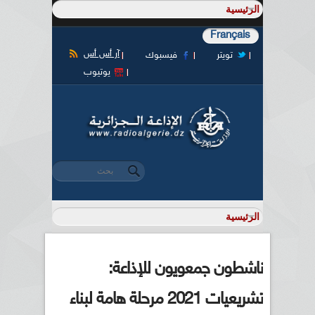
Français
آر أس أس
تويتر
فيسبوك
يوتيوب
‏بحث ‏
استمارة البحث
ناشطون جمعويون للإذاعة:
تشريعيات 2021 مرحلة هامة لبناء