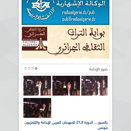
صور الإذاعة
لى أرواح
بالصور... الدورة الـ21 للمهرجان العربي للإذاعة والتلفزيون
بتونس