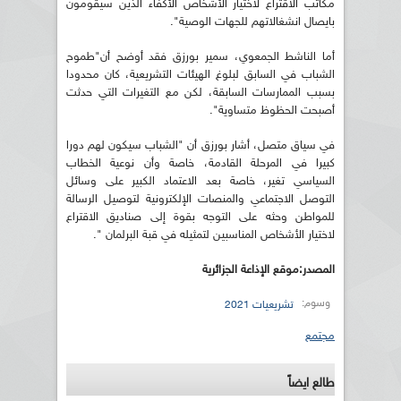
مكاتب الاقتراع لاختيار الأشخاص الأكفاء الذين سيقومون
بايصال انشغالاتهم للجهات الوصية".
أما الناشط الجمعوي، سمير بورزق فقد أوضح أن"طموح
الشباب في السابق لبلوغ الهيئات التشريعية، كان محدودا
بسبب الممارسات السابقة، لكن مع التغيرات التي حدثت
أصبحت الحظوظ متساوية".
في سياق متصل، أشار بورزق أن "الشباب سيكون لهم دورا
كبيرا في المرحلة القادمة، خاصة وأن نوعية الخطاب
السياسي تغير، خاصة بعد الاعتماد الكبير على وسائل
التوصل الاجتماعي والمنصات الإلكترونية لتوصيل الرسالة
للمواطن وحثه على التوجه بقوة إلى صناديق الاقتراع
لاختيار الأشخاص المناسبين لتمثيله في قبة البرلمان ".
المصدر:موقع الإذاعة الجزائرية
وسوم:
تشريعيات 2021
مجتمع
طالع ايضاً