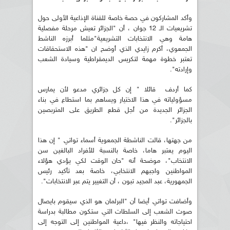
وأكد المشاركون في حصة خاصة للقناة الإذاعية الأولى حول
تشريعيات الـ 12 جوان ، أن "الجزائر تعيش مرحلة مفصلية
هامة وهي الانتخابات التشريعية"مثلما أبرزه الناشط
الجمعوي، أكرم زايدي الذي أوضح ان "هذه الاستحقاقات
تعتبر خطوة مهمة لتكريس الديمقراطية وسيادة الشعب
وإرادته".
كما أردف قائلا " إن كل جزائري مدعو لأن يمارس
مسؤولياته في هذا الاختيار ويساهم بما استطاع في بناء
الجزائر الجديدة من أجل قطع الطريق على المتربصين
بالجزائر".
من جهتها، قالت الناشطة الجمعوية أسماء تواتي " إن هذا
اليوم يعتبر هاما، خاصة بالنسبة للأفراد البالغين سن
الانتخاب"، موضحة أنه "حان الوقت لكي يؤدي هؤلاء
المواطنين واجبهم الانتخابي، خاصة بعد تأكيد رئيس
الجمهورية، عبد المجيد تبون ، أن التغيير يتم عبر الانتخابات".
وأضافت تواتي أيضا أن "البرلمان هو الذي سيقوم بايصال
صوت الشعب إلى السلطات التي ستكون مطالبة بدراسة
احتياجاته والنظر فيها" ،داعية المواطنين إلى التوجه إلى