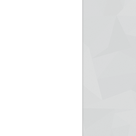
ريم الإذاعة الجزائرية للرياضيين البارالمبيين المتوجين
بالصور... اللقاء الوطني لمديري الإذ
اليات في طوكيو
حول مرافقة وتغطية الإنتخابات المحلية لـ27 نوفمب