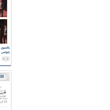
اعات الوطنية والجهوية
الإذاعة الجزائرية تقف دقيقة صمت ترحما على أرواح شهداء
ر 2021
17 أكتوبر 1961
بتونس
الأ
20 أبريل 2021 |