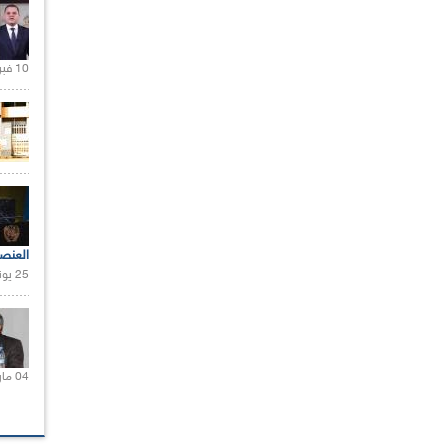
10 فبراير 2021 |
العنص
25 يونيو 2021 |
04 مارس 2020 |