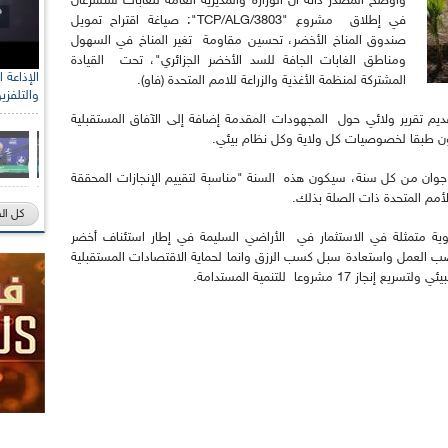
وأوضح المصدر ذاته أن الوزارة والمديرية العامة للغابات ستشرعان
في إطلاق مشروع "TCP/ALG/3803": صياغة اقتراح تمويل
صندوق المناخ الأخضر، تحسين مقاومة تغير المناخ في السهول
ومناطق الغابات الجافة للسد الأخضر الجزائري"، تحت القيادة
المشتركة لمنظمة الأغذية والزراعة للامم المتحدة (فاو).
والتلفزي
قديم تقرير ولائي حول المجهودات المقدمة إضافة إلى الآفاق المستقبلية
ون طبقا لخصوصيات كل ولاية وكل نظام بيئي.
جدر الاشارة إلي ان هذا اليوم المحتفل به في 17 جوان من كل سنة، سيكون هذه السنة "مناسبة لتقييم الإنجازات المحققة
كل ال
وية متمثلة في الاستثمار في الأراضي السليمة في إطار استئناف أخضر
العمل واستعادة سبل كسب الرزق وانما لحماية الاقتصادات المستقبلية
 مشروعا للتنمية المستدامة.