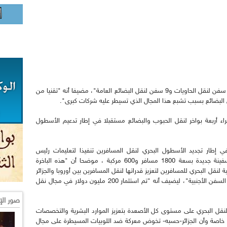
كما أشار ضيف الصباح إلبى أن "المجمع يمتلك ثلاثة سفن لنقل الحاويات و9 سفن لنقل البضائع العامة"، مضيفا أنه "تقنيا من
نقل البضائع بسبب تشبع هذا المجال الذي تسيطر عليه شركات كبرى".
 أربعة بواخر لنقل الحبوب والبضائع مستقبلا في إطار تدعيم الأسطول
 إطار تجديد الأسطول البحري لنقل المسافرين تنفيذا لتعليمات رئيس
الجمهورية عبد المجيد تبون، سيتم استقبال قريبا سفينة جديدة بسعة 1800 مسافر و600 مركبة ، موضحا أن "هذه الباخرة
نقل البحري للمسافرين لتعزيز قدراتها لنقل المسافرين بين أوروبا والجزائر
مما سيسمح بتقليص أو حتى الاستغناء عن استئجار السفن الأجنبية"، ليضيف أنه "تم استثمار 200 مليون دولار في مجال نقل
صور الإ
لنقل البحري على مستوى كل الأصعدة بتعزيز الموارد البشرية والتخصصات
ا، خاصة وأن الجزائر-حسبه- تخوض معركة ضد اللوبيات المسيطرة على مجال