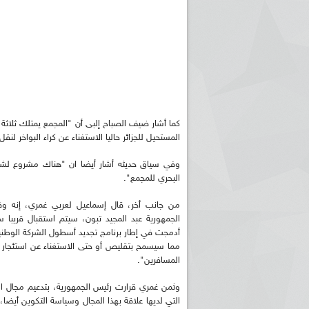
المستحيل للجزائر حاليا الاستغناء عن كراء البواخر ل
وفي سياق حديثه أشار أيضا ان "هناك مشروع لشراء
البحري للمجمع".
من جانب أخر، قال إسماعيل لعربي غمري، إنه وفي
أدمجت في إطار برنامج تجديد أسطول الشركة الوطنية ل
المسافرين".
وثمن غمري قرارت رئيس الجمهورية، بتدعيم مجال ا
التي لديها علاقة بهذا المجال وسياسة التكوين أيض