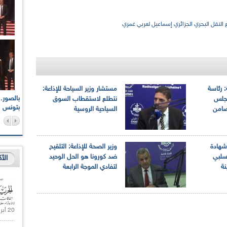
ع النقل البحري الجزائري إسماعيل لعربي غمري
: رئاسة
مستشار وزير السياحة للإذاعة:
اعات الوطنية والجهوية
الإذاعة الجزائرية تقف دقيقة صمت ترحما على أرواح شهداء
مجلس
نتطلع لاستقطاب السوق
ر 2021
17 أكتوبر 1961
بتونس
 ضامن
السياحية الروسية
 شهادة
وزير الصحة للإذاعة: التلقيح
سلبي
ضد كورونا هو الحل الوحيد
الأ
نة
لتفادي الموجة الرابعة
20 أبريل 2021 |