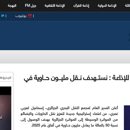
الثة
الإذاعة الدولية
إذاعة القرآن
الإذاعة الثقافية
جيل FM
البهجة
يوتيوب
لإذاعـة : نستــهدف نــقل مليـــون حـــاوية في
فيديوها
أعلن المدير العام لمجمع النقل البحري الجزائري، إسماعيل لعربي
غمري، عن اعتماد إستراتيجية جديدة لتعزيز نقل الحاويات والبضائع
من الموانئ الوسيطة إلى الموانئ الجزائرية بهدف الوصول إلى
نسبة 50 بالمائة ما يعادل مليون حــاوية في أفاق عام 2025.