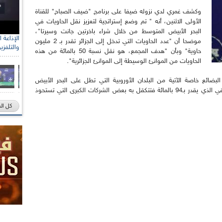
وكشف غمري لدي نزوله ضيفا على برنامج "ضيف الصباح" للقناة
الأولى الاثنين، أنه " تم وضع إستراتجية لتعزيز نقل الحاويات في
البحر الأبيض المتوسط من خلال شراء باخرتين جانت وسيرتا"،
موضحا أن "عدد الحاويات التي تدخل إلى الجزائر تقدر بـ 2 مليون
والتلفزي
حاوية" وبأن "هدف المجمع، هو نقل نسبة 50 بالمائة من هذه
الحاويات من الموانئ الوسيطة إلى الموانئ الجزائرية".
ائع خاصة الآتية من البلدان الأوروبية التي تطل على البحر الأبيض
المتوسط، تقدر حاليا بنسبة 6 بالمائة فقط، أما الباقي الذي يقدر بـ94 بالمائة فتتكقل به بعض الشركات الكبرى التي تستحوذ
كل ال