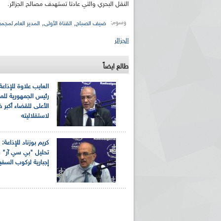
النقل البحري والتي عادتا تستهدف مصالح الجزائر.
وسوم:
,
,
ضيف الصباح
القناة الأولى
المدير العام لمجم
الجزائر
طالع ايضاً
العايب علاوة للإذاعة
ريم الإذاعة الجزائرية للرياضيين البارالمبيين المتوجين
بالصور... اللقاء الوطني لمديري الإذ
رئيس الجمهورية لل
اليات في طوكيو
حول مرافقة وتغطية الإنتخابات المحلية لـ27 نوفمب
الأعلى للقضاء أكبر
لاستقلاليته
كريم بوزناد للإذاعة:
تحليل "بي سي آر" 
إجبارية لركوب السفي