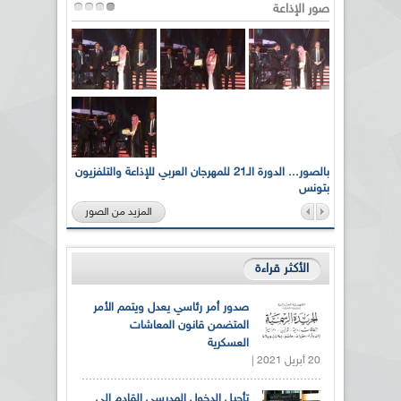
صور الإذاعة
لى أرواح
بالصور... الدورة الـ21 للمهرجان العربي للإذاعة والتلفزيون
بتونس
المزيد من الصور
الأكثر قراءة
صدور أمر رئاسي يعدل ويتمم الأمر
المتضمن قانون المعاشات
العسكرية
20 أبريل 2021 |
تأجيل الدخول المدرسي القادم إلى