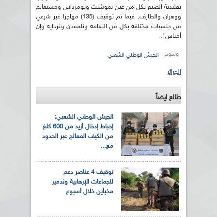
تقليدية الصنع بكل من عين تموشنت وبومرداس ومستغانم
ووهران والطارف, فيما تم توقيف (135) مهاجرا غير شرعي
من جنسيات مختلفة بكل من النعامة وتلمسان وغرداية وإن
أمناس".
وسوم:
الجيش الوطني الشعبي
الجزائر
طالع ايضاً
الجيش الوطني الشعبي:
إحباط إدخال أزيد من 600 كلغ
من الكيف المعالج عبر الحدود
مع...
توقيف 4 عناصر دعم
للجماعات الإرهابية وتدمير
مخبأين خلال أسبوع