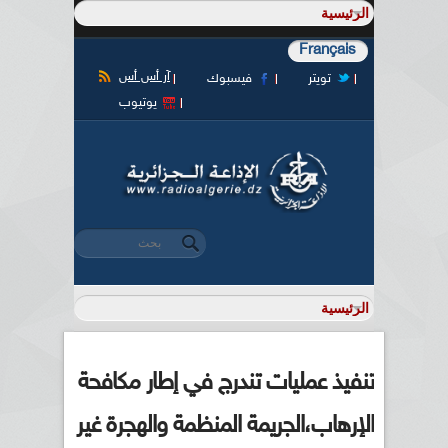
Français
آر أس أس
تويتر
فيسبوك
يوتيوب
‏بحث ‏
استمارة البحث
تنفيذ عمليات تندرج في إطار مكافحة
الإرهاب،الجريمة المنظمة والهجرة غير