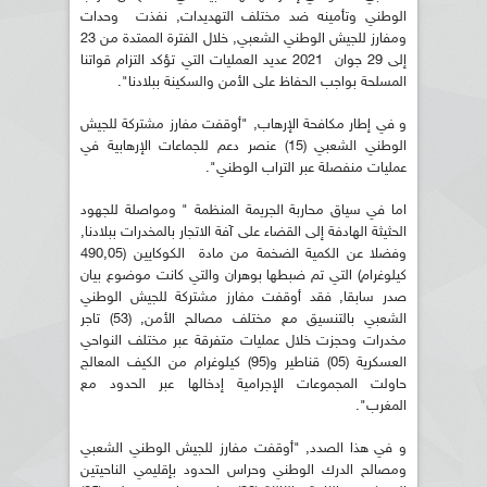
الوطني وتأمينه ضد مختلف التهديدات, نفذت وحدات
ومفارز للجيش الوطني الشعبي, خلال الفترة الممتدة من 23
إلى 29 جوان 2021 عديد العمليات التي تؤكد التزام قواتنا
المسلحة بواجب الحفاظ على الأمن والسكينة ببلادنا".
و في إطار مكافحة الإرهاب, "أوقفت مفارز مشتركة للجيش
الوطني الشعبي (15) عنصر دعم للجماعات الإرهابية في
عمليات منفصلة عبر التراب الوطني".
اما في سياق محاربة الجريمة المنظمة " ومواصلة للجهود
الحثيثة الهادفة إلى القضاء على آفة الاتجار بالمخدرات ببلادنا,
وفضلا عن الكمية الضخمة من مادة الكوكايين (490,05
كيلوغرام) التي تم ضبطها بوهران والتي كانت موضوع بيان
صدر سابقا, فقد أوقفت مفارز مشتركة للجيش الوطني
الشعبي بالتنسيق مع مختلف مصالح الأمن, (53) تاجر
مخدرات وحجزت خلال عمليات متفرقة عبر مختلف النواحي
العسكرية (05) قناطير و(95) كيلوغرام من الكيف المعالج
حاولت المجموعات الإجرامية إدخالها عبر الحدود مع
المغرب".
و في هذا الصدد, "أوقفت مفارز للجيش الوطني الشعبي
ومصالح الدرك الوطني وحراس الحدود بإقليمي الناحيتين