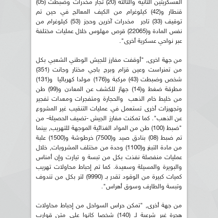
العسكريتين الثانية والثالثة (20) تجار مخدرات وضبطت (05)
قنطار و(42) كيلوغرام من الكيف المعالج في حين تم
توقيف (33) تاجر مخدرات آخرين وحجز (53) كيلوغرام من
نفس المادة و(22065) قرص مهلوس خلال عمليات مختلفة
عبر نواحي عسكرية أخرى".
من جهة اخرى, "أوقفت مفارز للجيش الوطني الشعبي بكل
من تمنراست وعين قزام وبرج باجي مختار وجانت (351)
شخص وضبطت (43) مركبة و(176) مولدا كهربائيا و(131)
مطرقة ضغط و(14) جهاز للكشف عن المعادن و(99) طن
من خليط خام الذهب والحجارة ومتفجرات ومعدات تفجير
وتجهيزات أخرى تستعمل في عمليات التنقيب غير المشروع
عن الذهب". كما تمكنت مفارز الجيش -تضيف الحصيلة- من
"ضبط (100) طن من المواد الغذائية الموجهة للتهريب, بينما
تم ضبط (08) بنادق صيد و(7500) خرطوشة و(1500) علبة
من مادة التبغ و(1100) وحدة من مختلف المشروبات, خلال
عمليات منفصلة نفذت بكل من تبسة و تيارت وإن أمناس
والبويرة والمسيلة وسعيدة. كما تم إحباط محاولات تهريب
كميات كبيرة من الوقود تقدر بـ (9990) لتر بكل من تندوف
وتبسة والطارف وسوق أهراس".
من جهة أخرى, "تمكن حراس السواحل من إحباط محاولات
هجرة غير شرعية لـ (140) شخصا كانوا على متن قوارب