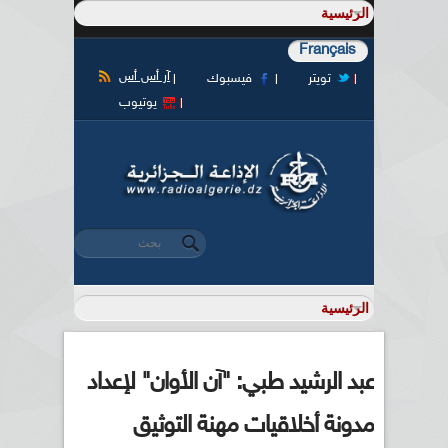
Français
آر أس أس
تويتر
فيسبوك
يوتيوب
‏بحث ‏
استمارة البحث
عبد الرشيد طبي: "آن الأوان" لإعداد
مدونة أخلاقيات مهنة التوثيق