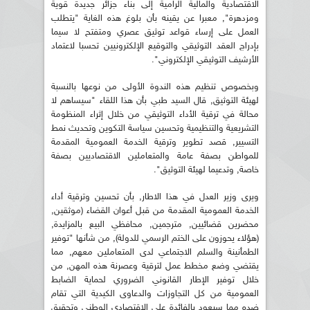
الاقتصادية والمالية الرامية إلى بناء جزائر جديدة قوية
ومزدهرة", معبرا عن يقينه بأن بلوغ هذه الغاية "يتطلب
العمل على إرساء قواعد توثيق عصري ومتفتح لا سيما
بإدراج العقد التوثيقي والتوقيع الإلكترونيين تحسبا لاعتماد
الأرشيف التوثيقي الإلكتروني".
وبخصوص تنظيم هذه الندوة الأولى من نوعها بالنسبة
لهيئة التوثيق, قال السيد طبي بأن هذا اللقاء "سيساهم لا
محالة في ترقية الأداء التوثيقي من خلال إثراء المنظومة
التشريعية والتنظيمية وتحسين سياسة التكوين وتحديث نمط
التسيير, قصد تطوير وترقية الخدمة العمومية المقدمة
للمواطن بصفة عامة والمتعاملين الاقتصاديين بصفة
خاصة, وتدعيما لهيئة التوثيق".
ويرى وزير العدل في هذا الاطار, بأن تحسين وترقية أداء
الخدمة العمومية المقدمة من قبل أعوان القضاء (موثقين,
محضرين قضائيين, مترجمين, محافظي البيع بالمزايدة,
(هؤلاء يحوزون على الختم الرسمي للدولة), من شأنها "توفير
الطمأنينة والسلم الاجتماعي لدى المتعاملين معهم, مما
يقتضي وضع مخطط عمل لترقية وعصرنة هذه المهن, من
خلال توفير الإطار القانوني الضروري لحماية الضابط
العمومية من كل التجاوزات والدعاوى الكيدية التي تقام
ضده مما سيعود بالفائدة على الاقتصادي الوطني وتحقيق