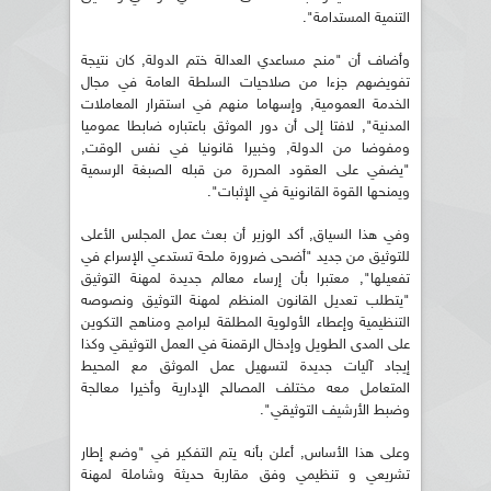
التنمية المستدامة".
وأضاف أن "منح مساعدي العدالة ختم الدولة, كان نتيجة
تفويضهم جزءا من صلاحيات السلطة العامة في مجال
الخدمة العمومية, وإسهاما منهم في استقرار المعاملات
المدنية", لافتا إلى أن دور الموثق باعتباره ضابطا عموميا
ومفوضا من الدولة, وخبيرا قانونيا في نفس الوقت,
"يضفي على العقود المحررة من قبله الصبغة الرسمية
ويمنحها القوة القانونية في الإثبات".
وفي هذا السياق, أكد الوزير أن بعث عمل المجلس الأعلى
للتوثيق من جديد "أضحى ضرورة ملحة تستدعي الإسراع في
تفعيلها", معتبرا بأن إرساء معالم جديدة لمهنة التوثيق
"يتطلب تعديل القانون المنظم لمهنة التوثيق ونصوصه
التنظيمية وإعطاء الأولوية المطلقة لبرامج ومناهج التكوين
على المدى الطويل وإدخال الرقمنة في العمل التوثيقي وكذا
إيجاد آليات جديدة لتسهيل عمل الموثق مع المحيط
المتعامل معه مختلف المصالح الإدارية وأخيرا معالجة
وضبط الأرشيف التوثيقي".
وعلى هذا الأساس, أعلن بأنه يتم التفكير في "وضع إطار
تشريعي و تنظيمي وفق مقاربة حديثة وشاملة لمهنة