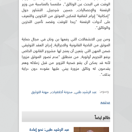
الوقت في البحث عن الوثائق", ملتمسا بالمناسبة من وزير
الرقمنة والإحصائيات, حسين شرحبيل, التشاور حول
"إمكانية" إبرام اتفاقية لتمكين الموثق من التكوين والتعرف
على أدوات الرقمنة "ربحا للوقت وقصد تأمين التخزين
والوثائق".
ومن بين الانشغالات التي رفعها بن ونان في مجال حماية
الموثق من الناحية القانونية والاجرائية, إدراج العقد التوثيقي
ضمن المهن التي يتعين أن يمنح لها مشروع القانون الخاص
برفع التجريم أولوية, من منطلق "عدم تصور الموثق مزورا
لأنه قد يمكن أن يقع ضحية التزوير من قبل زملائه وهم
يقدمون له وثائق مزورة يبني عليها عقوده دون دراية
بذلك".
وسوم:
,
,
عبد الرشيد طبي
مدونة أخلاقيات
مهنة التوثيق
مجتمع
طالع ايضاً
عبد الرشيد طبي: نحو إعادة