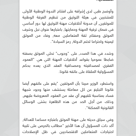
وأوضح طبي لدى إشرافه على افتتاح الندوة الوطنية الأولى
للمنتخبين في هيئة التوثيق من تنظيم الغرقة الوطنية
للموثقين, أن مدونة أخلاقيات مهنة التوثيق لها دور أساسي
في ضمان ترقية المهنة وحمايتها, باعتبارها عنوان نبل وشرف
الموثق ومفتاح ثقة المتعاملين معه, وفاء من الموثق
ليمينه واحتراما لختم الدولة, رمز السيادة".
وشدد في هذا الصدد, على "وجوب" تحلي الموثق بصفته
ضابطا عموميا بقواعد أخلاقيات المهنة التي هي "العمود
الفقري لمصداقيته ومصداقية العقد الذي يعده بحكم
المسؤولية الملقاة على عاتقه قانونا.
واستطرد الوزير مبينا بأن الموثقين "يقع على عاتقهم أيضا
قانونا التبليغ عن كل معاملة يستشف منها وجود شبهة
فساد بمناسبة تلقيهم أي عقد من العقود المعروضة عليهم,
وذلك من أجل الحد من هذه الظاهرة بشتى الوسائل
القانونية الممكنة".
وفي سياق حديثه على مهنة الموثق باعتباره مساعدا للعدالة,
أكد ذات المسؤول أن هذا الأخير "مطالب بالحرص على تلبية
احتياجات المتعاملين الاقتصاديين في ظل الإصلاحات