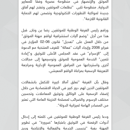
الموثق والإنصهار في منظومة عصرية وفقا للمعايير
الدولية, منظومة تلبي "تطلعات الموثقين وتفتح لهم أفاق
جديدة لمواكبة التطورات التكنولوجية وتضمن لهم الحماية
القانونية اللازمة".
ورافع رئيس الغرفة الوطنية للموثقين, رضا بن ونان, قبل
هذا من أجل "وضع آليات استشرافية لواقع مهنة الموثق"
من خلال العمل على "تعديل" قانون 06-02 المؤرخ في
فبراير 2006 وإيجاد آليات "فعالة" للغرف المنتخبة مع الدعوة
إلى "الإسراع" في عقد المجلس الأعلى للتوثيق و"إعادة
تثمين" الخدمة العمومية للموثق وتوسيعها إلى مجالات
أخرى واسترجاعها من المرافق العمومية الإدارية ومراجعة
التعريفة الرسمية بمراعاة الواقع المعيشي.
وقال بأن الغرفة "تعلق آمالا كبيرة للتكفل بانشغالات
الموثقين الذين لهم دور كبير في الحياة الاقتصادية من خلال
إضفاء الرسمية على الوثائق وتوثيق المعاملات وتحسين
مختلف الرسوم والضرائب لمصلحة الخزينة العامة التي تعتبر
من المصادر الهامة لميزانية الدولة".
ودعا رئيس الغرفة الوطنية للموثقين في كلمته إلى إدخال
أدوات الرقمنة في التوثيق باعتبارها "ضرورة" في تطوير
المهنة بغية "تحسين الخدمة والفعالية والانتاجية وربح