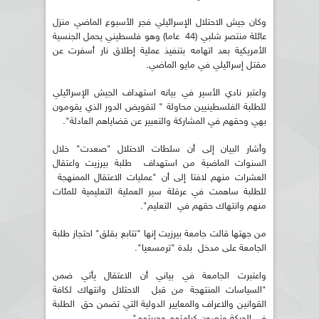
وكان جيش الاحتلال الإسرائيلي فجر الأسبوع الماضي منزل
عائلة منتصر شلبي (44 عاما) وهو فلسطيني يحمل الجنسية
الأمريكية بعد اتهامه بتنفيذ عملية إطلاق نار أسفرت عن
مقتل إسرائيلي في مايو الماضي.
واعتبر نادي الأسير في بيانه استهداف الجيش الإسرائيلي
للطلبة الفلسطينيين محاولة " لتقويض الدور الذي يقومون
بهي وحقهم في المشاركة والتعبير عن قضاياهم العادلة".
وأشار البيان إلى أن سلطات الاحتلال "صعدت" خلال
السنوات الماضية من استهداف طلبة بيرزيت واعتقال
العشرات منهم لافتا إلى أن "عمليات الاعتقال الممنهجة
للطلبة ساهمت في عرقلة سير العملية التعليمية للمئات
منهم وانتهاك حقهم في التعليم".
من جهتها قالت جامعة بيرزيت إنها "تتابع بقلق" احتجاز طلبة
الجامعة على مدخل بلدة "ترمسعيا".
واعتبرت الجامعة في بياني أن الاعتقال يأتي ضمن
"السياسات المنتهجة من قبل الاحتلال وانتهاك لكافة
القوانين والاعراف والمعايير الدولية التي تضمن حق الطلبة
في الحركة وتصون كرامتهم وحريتهم".