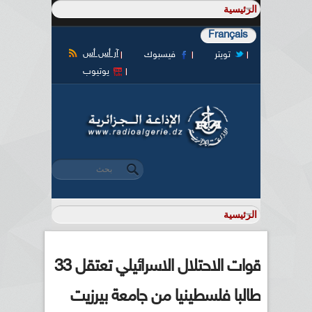
Français
آر أس أس
تويتر
فيسبوك
يوتيوب
‏بحث ‏
استمارة البحث
قوات الاحتلال الاسرائيلي تعتقل 33
طالبا فلسطينيا من جامعة بيرزيت