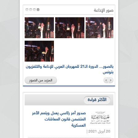
صور الإذاعة
لى أرواح
بالصور... الدورة الـ21 للمهرجان العربي للإذاعة والتلفزيون
بتونس
المزيد من الصور
الأكثر قراءة
صدور أمر رئاسي يعدل ويتمم الأمر
المتضمن قانون المعاشات
العسكرية
20 أبريل 2021 |