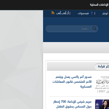
الإذاعات المحلية
آر أس أس
تويتر
فيسبوك
‏بحث ‏
استمارة البحث
كثر قراءة
صدور أمر رئاسي يعدل ويتمم
الأمر المتضمن قانون المعاشات
العسكرية
مريم شرفي للإذاعة: 700 إخطار
حول المساس بحقوق الطفل