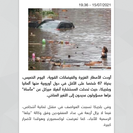
15/07/2021 - 19:36
أودت الأمطار الغزيرة والفيضانات القوية، اليوم الخميس،
بحياة 67 شخصا على الأقل في دول أوروبية منها ألمانيا
وبلجيكا، حيث تحدثت المستشارة أنغيلا ميركل عن "مأساة"
عزاها مسؤولون عديدون إلى التغير المناخي
.
وفي بلجيكا تسببت العواصف في مقتل ثمانية أشخاص،
فيما لا يزال أربعة في عداد المفقودين وفق وكالة "بيلغا"
الرسمية للأنباء، كما تعرضت لوكسمبورغ وهولندا لأضرار
كبيرة.