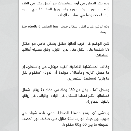
وتم نشر الجيش في أربع مقاطعات من أصل عشر في البلاد
(لييج ونامور ولوكسمبورغ وليمبورغ) للمشاركة في جهود
الإغاثة، خصوصا في عمليات الإجلاء.
وتم توفير خيام لنقل سكان مدينة سبا المغمورة بالمياه منذ
الأربعاء.
لكن الوضع في غرب ألمانيا مقلق بشكل خاص مع مقتل
59 شخصا على الأقل حتى بداية الليل، وفق حصيلة أعلنتها
السلطات.
وقالت المستشارة الألمانية، أنغيلا ميركل، من واشنطن، إن
ما حصل "كارثة ومأساة"، مؤكدة أن الدولة "ستقوم بكل
ما يلزم" لمساعدة المتضررين.
وسجل "ما لا يقل عن 30" وفاة في مقاطعة رينانيا شمال
فستفاليا الأكثر تعدادا للسكان في البلاد، والباقي في رينانيا
بالاتينا المجاورة.
ويخشى أن ترتفع حصيلة الضحايا، ففي بلدة شولد في
جنوب بون حيث انهارت ستة منازل على ضفاف نهر، أحصت
الشرطة ما بين 50 و60 مفقودا.