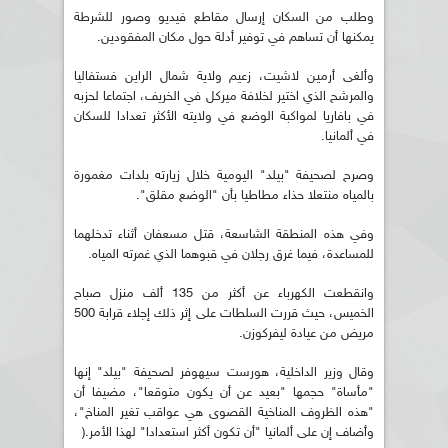
وطلب من السكان إرسال مقاطع فيديو وصور للشرطة
يمكنها أن تساهم في توفير أدلة حول مكان المفقودين.
وألغى أرمين لاشيت، زعيم ولاية شمال الراين فستفاليا
والمرشح الذي اختير لخلافة ميركل في الخريف، اجتماعا لحزبه
في بافاريا لمواكبة الوضع في ولايته الأكثر تعدادا للسكان
في ألمانيا.
وصرح لصحيفة "بيلد" اليومية خلال زيارته بلدات مغمورة
بالمياه منتعلا حذاء مطاطيا بأن "الوضع مقلق".
وفي هذه المنطقة الشاسعة، قتل مسعفان أثناء تدخلهما
للمساعدة، فيما غرق رجلان في قبوهما الذي غمرته المياه.
وانقطعت الكهرباء عن أكثر من 135 ألف منزل صباح
الخميس، حيث قررت السلطات على إثر ذلك إجلاء قرابة 500
مريض من عيادة ليفركوزن.
وقال وزير الداخلية، هورست سيهوفر لصحيفة "بيلد" إنها
"مأساة" حجمها "بعيد عن أن يكون متوقعا"، مضيفا أن
"هذه الظروف المناخية القصوى هي عواقب تغير المناخ"،
وأضاف إن على ألمانيا "أن تكون أكثر استعدادا" لهذا الأمر.(