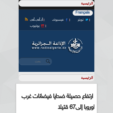
Français
آر أس أس
تويتر
فيسبوك
يوتيوب
‏بحث ‏
استمارة البحث
ارتفاع حصيلة ضحايا فيضانات غرب
اوروبا إلى67 قتيلا