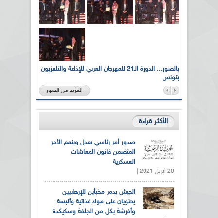
لى أرواح
بالصور... الدورة الـ21 للمهرجان العربي للإذاعة والتلفزيون
بتونس
المزيد من الصور
الأكثر قراءة
صدور أمر رئاسي يعدل ويتمم الأمر
المتضمن قانون المعاشات
العسكرية
20 أبريل 2021 |
الجيش يدمر مخبأين للإرهابيين
يحتويان على مواد غذائية وألبسة
وأفرشة بكل من الجلفة وسكيكدة