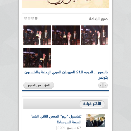
صور الإذاعة
لى أرواح
بالصور... الدورة الـ21 للمهرجان العربي للإذاعة والتلفزيون
بتونس
المزيد من الصور
الأكثر قراءة
تفـاصيل "بيع" الحسن الثاني القمة
العربية للموساد!!
07 سبتمبر 2021 |