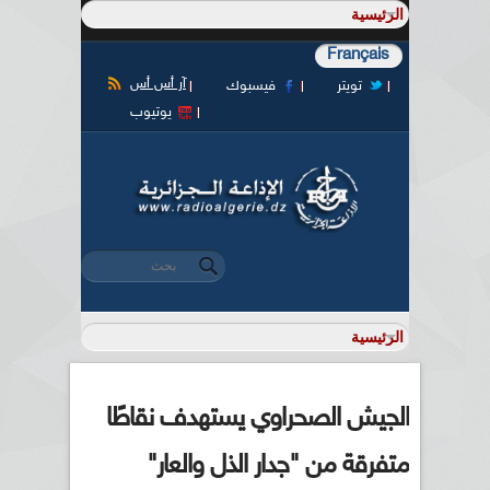
Français
آر أس أس
تويتر
فيسبوك
يوتيوب
‏بحث ‏
استمارة البحث
الجيش الصحراوي يستهدف نقاطًا
متفرقة من "جدار الذل والعار"