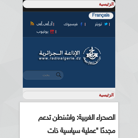
Français
آر أس أس
تويتر
فيسبوك
يوتيوب
‏بحث ‏
استمارة البحث
الصحراء الغربية: واشنطن تدعم
مجددًا "عملية سياسية ذات