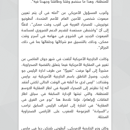
للمنطقة، وهذا ما سنضع وقتنا وطاقتنا وجهدنا فيه".
وأعرب المسؤول الأمريكي عن "أمله في أن يتم تعيين
مبعوث شخصي للأمين العام للأمم المتحدة، أنطونيو
غوتيريش، للصحراء الغربية في أقرب وقت ممكن"، لافتًا
إلى أنّ "واشنطن مستعدة لتقديم الدعم الضروري لمساعدة
المبعوث الجديد في الشروع في مهامه في أسرع وقت
ممكن، وذلك بالتنسيق مع شركائها وحلفائها بما في ذلك
الجزائر".
وكانت الخارجية الأمريكية أبلغت في شهر جوان الماضي عن
تغيير في المقاربة الأمريكية فيما يتعلق بالقضية الصحراوية،
مشيرةً إلى أنها عرفت "تغييرًا" من طرف ادارة الرئيس جو
بايدن، وصرحّ الناطق باسم الخارجية الأمريكية نيد برايس
وقتذاك: "ليس لدي ما أعلنه في الوقت الحالي لكنني أعتقد
أنه إذا نظرتم إلى الصحراء الغربية في اطار المقاربة الاوسع
للمنطقة، والتي تبنتها الإدارة السابقة في سياق اطار
اتفاقات (إبراهام)، فإننا نلاحظ هنا "نوع من الفرق في
المقاربة" في اشارة إلى اعتراف الرئيس السابق ترامب
بـ"السيادة" المزعومة للمغرب على الأراضي الصحراوية
المحتلة.
وكان وزير الخارجية الامريكي، أنطوني بلينكن دعا في مارس