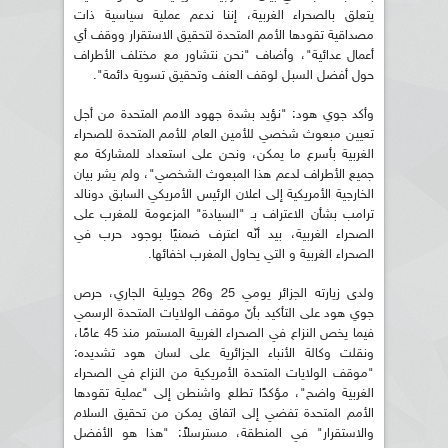
يتعلق بالصحراء الغربية، إننا ندعم عملية سياسية ذات
مصداقية تقودها الأمم المتحدة لتحقيق الاستقرار ووقف أي
أعمال عدائية"، وأضاف "نحن نتشاور مع مختلف الأطراف
حول أفضل السبل لوقف العنف وتحقيق تسوية دائمة".
وأكد جوي هود: "نؤيد بشدة جهود الامم المتحدة من أجل
تعيين مبعوث شخصي للأمين العام للأمم المتحدة للصحراء
الغربية بأسرع ما يمكن، ونحن على استعداد للمشاركة مع
جميع الأطراف لدعم هذا المبعوث الشخصي"، ولم يشر بيان
الخارجية الأمريكية إلى اعلان الرئيس الأمريكي السابق دونالد
ترامب بشأن الاعتراف بـ "السيادة" المزعومة للمغرب على
الصحراء الغربية، بيد أنّه اعترف ضمنيًا بوجود حرب في
الصحراء الغربية و التي يحاول المغرب اخفائها.
ولدى زيارته الجزائر يومي 25 و26 جويلية الجاري، حرص
جوي هود على التأكيد بأنّ موقف الولايات المتحدة الرسمي
فيما يخص النزاع في الصحراء الغربية المستمر منذ 45 عامًا،
ونقلت وكالة الأنباء الجزائرية على لسان هود تشديده:
"موقف الولايات المتحدة الأمريكية من النزاع في الصحراء
الغربية واضح"، مؤكدًا تطلع واشنطن إلى "عملية تقودها
الأمم المتحدة تفضي إلى اتفاق يمكن من تحقيق السلام
والاستقرار" في المنطقة، مسترسلاً: "هذا هو الأفضل