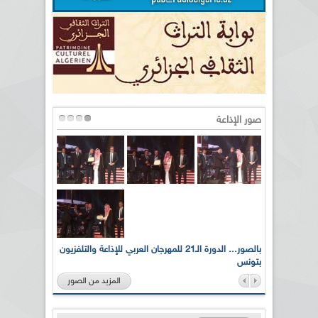
صور الإذاعة
لى أرواح
بالصور... الدورة الـ21 للمهرجان العربي للإذاعة والتلفزيون
بتونس
المزيد من الصور