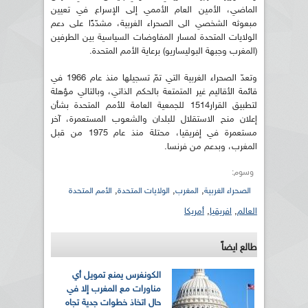
الماضي، الأمين العام الأممي إلى الإسراع في تعيين
مبعوثه الشخصي الى الصحراء الغربية، مشدّدًا على دعم
الولايات المتحدة لمسار المفاوضات السياسية بين الطرفين
(المغرب وجبهة البوليساريو) برعاية الأمم المتحدة.
وتعدّ الصحراء الغربية التي تمّ تسجيلها منذ عام 1966 في
قائمة الأقاليم غير المتمتعة بالحكم الذاتي، وبالتالي مؤهلة
لتطبيق القرار1514 للجمعية العامة للأمم المتحدة بشأن
إعلان منح الاستقلال للبلدان والشعوب المستعمرة، آخر
مستعمرة في إفريقيا، محتلة منذ عام 1975 من قبل
المغرب، وبدعم من فرنسا.
وسوم:
,
,
,
الصحراء الغربية
المغرب
الولايات المتحدة
الأمم المتحدة
العالم
,
افريقيا
,
أمريكا
طالع ايضاً
الكونغرس يمنع تمويل أي
مناورات مع المغرب إلا في
حال اتخاذ خطوات جدية تجاه