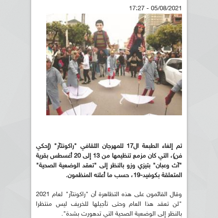
05/08/2021 - 17:27
تم إلغاء الطبعة ال17 للمهرجان الثقافي "راكونتآر" (إحكي
فن)، التي كان مزمع تنظيمها من 13 إلى 20 أغسطس بقرية
"آث وعبان" بتيزي وزو بالنظر إلى "تعقد الوضعية الصحية"
المتعلقة بكوفيد-19، حسب ما أعلنه المنظمون.
وقال القائمون على هذه التظاهرة أن "راكونتآر" لعام 2021
"لن تعقد هذا العام وحتى تأجيلها للخريف ليس منتظرا
بالنظر إلى الوضعية الصحية التي تدهورت بشدة".