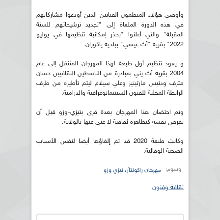
وأوصى هؤلاء المنظمون الفنانين الذين أودعوا مشاركاتهم
في هذه الدورة الملغاة إلى "تجديد ترشيحاتهم للسنة
المقبلة" والتي أعلنوا "بحذر إمكانية تنظيمها في يوليو
2022" بقرية "آث عيسي" ببلدية ياكوران.
و يعود تنظيم أول طبعة لهذا المهرجان المتنقل إلى عام
2004 بقرية آث يني بمبادرة من الناشطين الثقافيين حسان
مترف ودنيس مارتينيز وعلي سيلام ليتم تأطيره من طرف
الرابطة المحلية للفنون السينيماتوغرافية والدرامية.
وتم احتضان هذا المهرجان بعدة قرى بتيزي-وزو قبل أن
يفرض نفسه كتظاهرة ثقافية لا غنى عنها بالولاية.
وكانت طبعة 2020 قد تم إلغاؤها أيضا لنفس الأسباب
الصحية الوقائية.
وسوم:
مهرجان راكونتآر، تيزي وزو
ثقافة وفنون