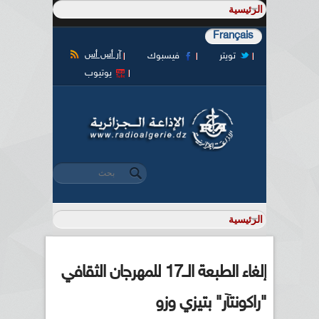
Français
آر أس أس
تويتر
فيسبوك
يوتيوب
‏بحث ‏
استمارة البحث
إلغاء الطبعة الــ17 للمهرجان الثقافي
"راكونتآر" بتيزي وزو