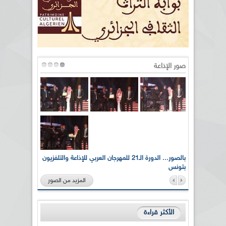
صور الإذاعة
لى أرواح
بالصور... الدورة الـ21 للمهرجان العربي للإذاعة والتلفزيون
بتونس
المزيد من الصور
الأكثر قراءة