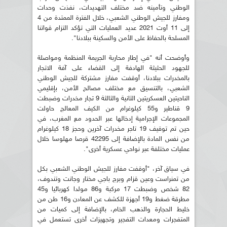
الوطني وتأمينه ضد مختلف التهديدات، نفذت وحدات
ومفارز للجيش الوطني الشعبي، خلال الفترة الممتدة من 4
إلى 11 أوت 2021 عديد العمليات التي تؤكد التزام قواتنا
المسلحة بالحفاظ على الأمن والسكينة ببلادنا".
وأوضحت أنه "في إطار محاربة الجريمة المنظمة ومواصلة
للجهود الحثيثة الهادفة إلى القضاء على آفة الاتجار
بالمخدرات ببلادنا، أوقفت مفارز مشتركة للجيش الوطني
الشعبي، بالتنسيق مع مختلف مصالح الأمن، بإقليمي
الناحيتين العسكريتين الثانية والثالثة 9 تجار مخدرات وضبطت
9 قناطير و55 كيلوغرام من الكيف المعالج حاولت
المجموعات الإجرامية إدخالها عبر الحدود مع المغرب، في
حين تم توقيف 19 تاجر مخدرات آخرين وحجز 18 كيلوغرام
من نفس المادة بالإضافة إلى 42295 قرصا مهلوسا خلال
عمليات مختلفة عبر نواحي عسكرية أخرى".
في سياق آخر، "أوقفت مفارز للجيش الوطني الشعبي بكل
من تمنراست وعين قزام وبرج باجي مختار وجانت وتندوف،
82 شخص وضبطت 17 مركبة و86 مولدا كهربائيا و45
مطرقة ضغط و19 أجهزة للكشف عن المعادن و16 طن من
خليط الحجارة والذهب الخام، بالإضافة إلى كميات من
المتفجرات ومعدات التفجير وتجهيزات أخرى تستعمل في