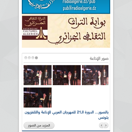
صور الإذاعة
لى أرواح
بالصور... الدورة الـ21 للمهرجان العربي للإذاعة والتلفزيون
بتونس
المزيد من الصور