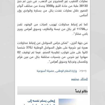
عمليات التنقيب غير المشروع عن الذهب، في حين تم حجز
38130 علبة من مادة التبغ و3568 وحدة من مختلف أنواع
الخمور خلال عمليات نفذت بكل من بسكرة والوادي وإن
أمناس.
كما تم إحباط محاولات تهريب كميات من الوقود تقدر
ب11798 لتر بكل من تبسة والطارف وسوق أهراس وبرج
باجي مختار".
من جهة أخرى، "تمكن حراس السواحل من إحباط محاولات
هجرة غير شرعية على طول السواحل الوطنية لـ376 شخصا
كانوا على متن قوارب تقليدية الصنع، فيما تم توقيف 62
مهاجرا غير شرعي من جنسيات مختلفة بكل من عين قزام
وتلمسان وغرداية وسوق أهراس".
وسوم:
,
وزارة الدفاع الوطني
حصيلة أسبوعية
الجزائر
,
مجتمع
طالع ايضاً
إرهابي يسلم نفسه إلى