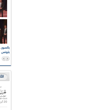
اعات الوطنية والجهوية
الإذاعة الجزائرية تقف دقيقة صمت ترحما على أرواح شهداء
ر 2021
17 أكتوبر 1961
بتونس
الأ
20 أبريل 2021 |