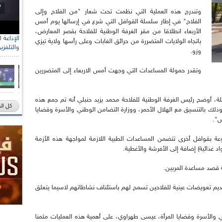
وتندرج هذه العملية التي نظمت تحت شعار "من الفلاح وإلى
الفلاح" في إطار سلسلة القوافل التي شرع في إرسالها يوم أمس
الأربعاء انطلاقا من مقر الغرفة الوطنية للفلاحة بقصر المعارض،
رئيس الل
باتجاه الولايات المتضررة من حرائق الغابات وعلى رأسها ولاية تيزي
والتلفزي
الصحراو
وزو.
وتقدر حمولة المساعدات التي وجهت أمس الاربعاء إلى المتضررين
 أوضح رئيس الغرفة الوطنية للفلاحة محمد يزيد حنبلي أنه تم جمع هذه
كل ال
ذلك بالتنسيق مع الهلال الأحمر، ووزارة التضامن الوطني والأسرة وقضايا
س".
 بقوافل أخرى تتضمن المساعدات الطبية اللازمة لمواجهة هذه الأزمة
 غذائية) إضافة إلى الأفرشة والأغطية.
ة قصد مساعدة المربين.
تقديم تعويضات عينية للفلاحين تسمح لهم باستئناف نشاطاتهم لاسيما يتعلق
ي والأسرة وقضايا المرأة، عيسى طهراوي، على أهمية هذه العمليات مثمنا