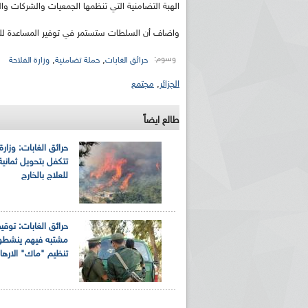
الهبة التضامنية التي تنظمها الجمعيات والشركات وا
واضاف أن السلطات ستستمر في توفير المساعدة للم
وسوم:
,
,
حرائق الغابات
حملة تضامنية
وزارة الفلاحة
الجزائر
,
مجتمع
طالع ايضاً
حرائق الغابات: وزارة
تتكفل بتحويل ثماني
للعلاج بالخارج
مشتبه فيهم ينشط
تنظيم "ماك" الارها