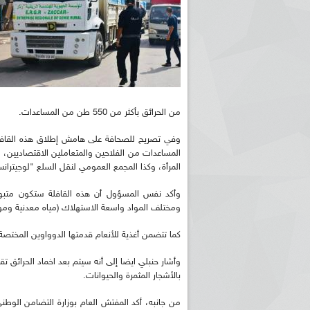
من الحرائق بأكثر من 550 طن من المساعدات.
وفي تصريح للصحافة على هامش إطلاق هذه القافلة،
المساعدات من الفلاحين والمتعاملين الاقتصاديين، و
المرأة، وكذا المجمع العمومي لنقل السلع "لوجيتران
وأكد نفس المسؤول أن هذه القافلة ستكون متبوعة
ومختلف المواد واسعة الاستهلاك (مياه معدنية ومواد
كما تتضمن أغذية للأنعام قدمتها الدوواوين المختص
وأشار حنبلي ايضا إلى أنه سيتم بعد اخماد الحرائق 
بالأشجار المثمرة والحيوانات.
من جانبه، أكد المفتش العام بوزارة التضامن الوطن