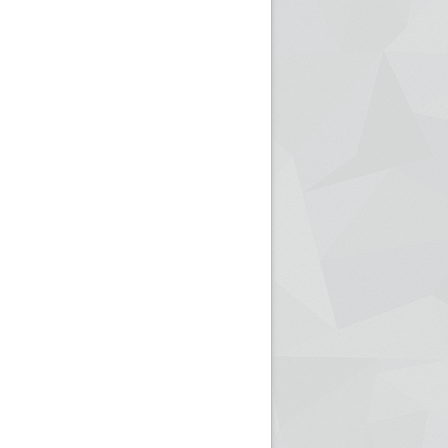
ريم الإذاعة الجزائرية للرياضيين البارالمبيين المتوجين
بالصور... اللقاء الوطني لمديري الإذ
اليات في طوكيو
حول مرافقة وتغطية الإنتخابات المحلية لـ27 نوفمب