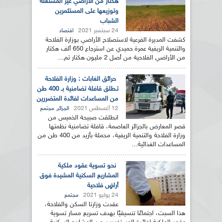
هكتار من الأراضي غير المستغلة
وتوزيعها على المستثمرين
الشباب
24 سبتمبر 2021
اقتصاد
كشفت المديرة الفرعية لاستصلاح الأراضي بوزارة الفلاحة
والتنمية الريفية عمرة حميدي عن استرجاع 650 ألف هكتار
من الأراضي الفلاحية من أصل 2 مليون هكتار تم...
حرائق الغابات : وزارة الفلاحة
تـطلق قافلة تضامنية بـ 400 طن
من المساعدات لفائدة المتضررين
12 أغسطس 2021
,
الجزائر
مجتمع
انطلقت صبيحة الخميس من
قصر المعارض بالجزائر العاصمة، قافلة تضامنية نظمتها
وزارة الفلاحة والتنمية الريفية، محملة بأزيد من 400 طن من
المساعدات الغذائية...
نحو تسوية عقود ملكية
المشاريع السكنية المشيدة فوق
أراضٍ فلاحية
24 يوليو 2021
مجتمع
عقدت وزارتا السكن والفلاحة،
هذا السبت، اجتماعًا تنسيقيًا بهدف تسريع مسار تسوية