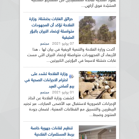
عقود الملكية لفائدة المستفيدين من المشاريع السكنية
المشيّدة فوق أراضٍ...
حرائق الغابات بخنشلة: وزارة
الفلاحة تؤكد أن المجهودات
متواصلة لإخماد النيران بالبؤر
المتبقية
07 يوليو 2021
مجتمع
أكدت وزارة الفلاحة والتنمية الريفية في بيان لها ، هذا
الأربعاء أن المجهودات متواصلة لإخماد النيران التي مست
غابات خنشلة لاسيما في البؤرتين الكبيرتين...
وزارة الفلاحة تشدد على
احترام الاجراءات الصحية في
بيع أضاحي العيد
01 يوليو 2021
مجتمع
كشفت وزارة الفلاحة عن اتخاذ
الإجراءات الضرورية لاستقبال عيد الأضحى المبارك، عبر تجنيد
البيطريين والتنسيق مع القطاعات المعنية، لضمان جودة
المنتوج وضبط...
تنظيم لقاءات جهوية خاصة
بربط المستثمرات الفلاحية