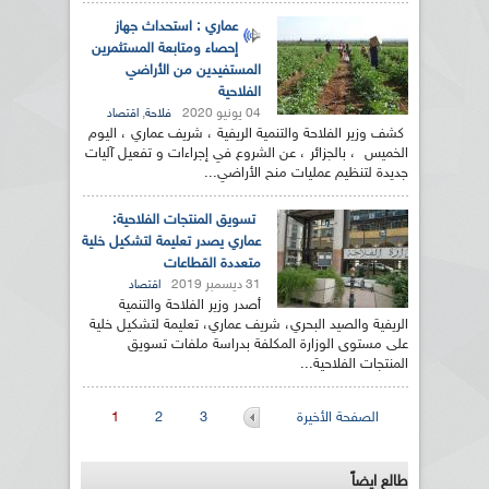
عماري : استحداث جهاز
إحصاء ومتابعة المستثمرين
المستفيدين من الأراضي
الفلاحية
04 يونيو 2020
,
فلاحة
اقتصاد
كشف وزير الفلاحة والتنمية الريفية ، شريف عماري ، اليوم
الخميس ، بالجزائر ، عن الشروع في إجراءات و تفعيل آليات
جديدة لتنظيم عمليات منح الأراضي...
تسويق المنتجات الفلاحية:
عماري يصدر تعليمة لتشكيل خلية
متعددة القطاعات
31 ديسمبر 2019
اقتصاد
أصدر وزير الفلاحة والتنمية
الريفية والصيد البحري، شريف عماري، تعليمة لتشكيل خلية
على مستوى الوزارة المكلفة بدراسة ملفات تسويق
المنتجات الفلاحية...
الصفحات
الصفحة الأخيرة
3
2
1
طالع ايضاً