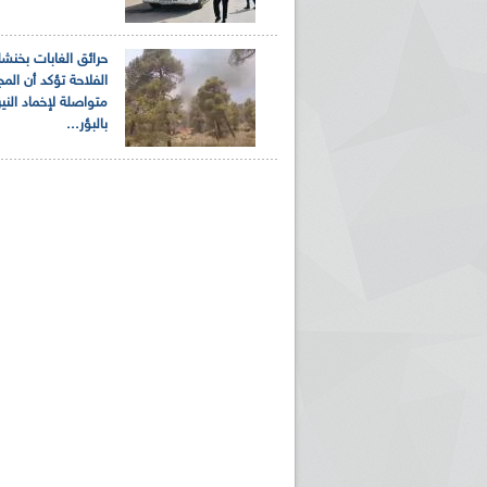
حرائق الغابات بخنشلة
الفلاحة تؤكد أن الم
متواصلة لإخماد النير
بالبؤر...