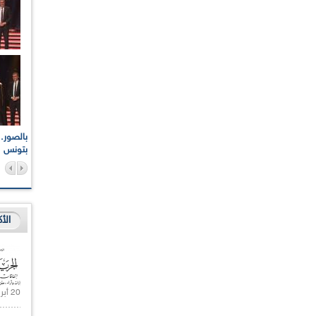
اعات الوطنية والجهوية
الإذاعة الجزائرية تقف دقيقة صمت ترحما على أرواح شهداء
ر 2021
17 أكتوبر 1961
بتونس
الأ
20 أبريل 2021 |