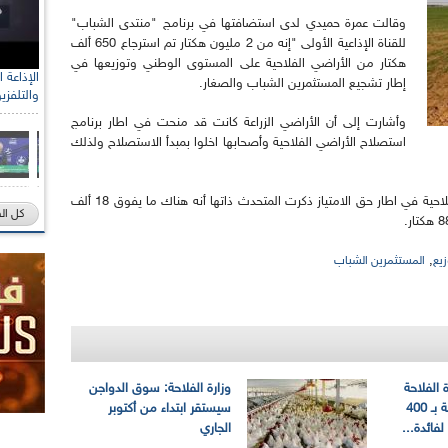
وقالت عمرة حميدي لدى استضافتها في برنامج "منتدى الشباب"
للقناة الإذاعية الأولى "إنه من 2 مليون هكتار تم استرجاع 650 ألف
هكتار من الأراضي الفلاحية على المستوى الوطني وتوزيعها في
إطار تشجيع المستثمرين الشباب والصغار.
والتلفزي
وأشارت إلى أن الأراضي الزراعة كانت قد منحت في اطار برنامج
استصلاح الأراضي الفلاحية وأصحابها اخلوا بمبدأ الاستصلاح ولذلك
وبخصوص المراحل السابقة لعملية منح الأراضي الفلاحية في اطار حق الامتياز ذكرت المتحدث ذاتها أنه هناك ما يفوق 18 ألف
كل ال
,
زيع
المستثمرين الشباب
 الفلاحة
وزارة الفلاحة: سوق الدواجن
تـطلق قافلة تضامنية بـ 400
سيستقر ابتداء من أكتوبر
ائدة...
الجاري