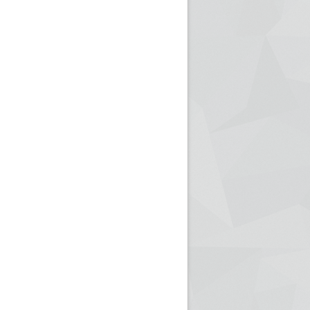
ريم الإذاعة الجزائرية للرياضيين البارالمبيين المتوجين
بالصور... اللقاء الوطني لمديري الإذ
اليات في طوكيو
حول مرافقة وتغطية الإنتخابات المحلية لـ27 نوفمب