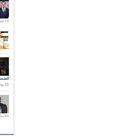
10 فبراير 2021 |
العنص
25 يونيو 2021 |
04 مارس 2020 |